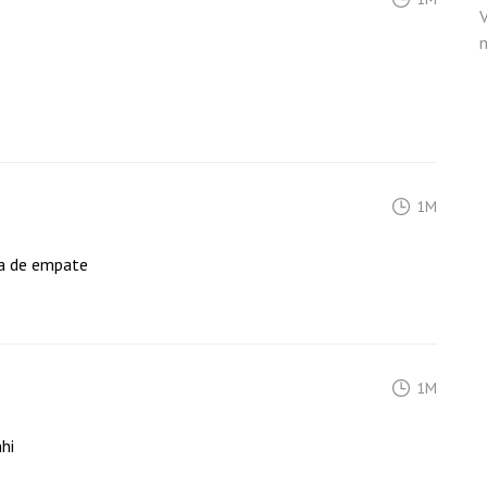
V
1M
ra de empate
1M
hi