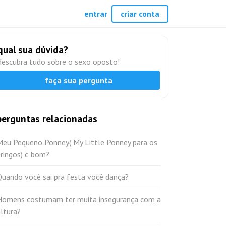
entrar
criar conta
qual sua dúvida?
descubra tudo sobre o sexo oposto!
faça sua pergunta
perguntas relacionadas
Meu Pequeno Ponney( My Little Ponney para os
ringos) é bom?
Quando você sai pra festa você dança?
Homens costumam ter muita insegurança com a
ltura?