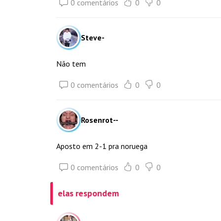
0 comentários
0
0
Steve-
Não tem
0 comentários
0
0
Rosenrot--
Aposto em 2-1 pra noruega
0 comentários
0
0
elas respondem