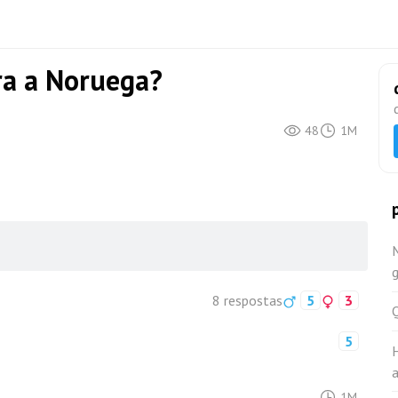
ra a Noruega?
48
1M
g
8 respostas
5
3
5
a
1M