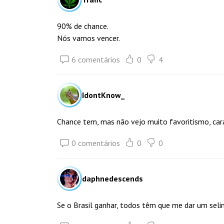
90% de chance.
Nós vamos vencer.
6 comentários
0
4
IdontKnow_
Chance tem, mas não vejo muito favoritismo, ca
0 comentários
0
0
daphnedescends
Se o Brasil ganhar, todos têm que me dar um selin