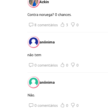
Azkin
Contra noruega? 0 chances.
8 comentários
3
0
anônima
não tem
0 comentários
0
0
anônima
Não.
0 comentários
0
0