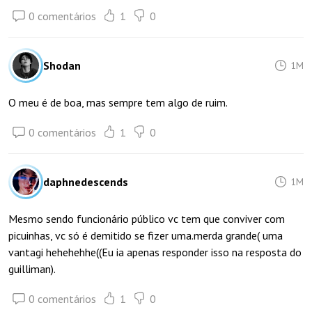
0 comentários
1
0
Shodan
1M
O meu é de boa, mas sempre tem algo de ruim.
0 comentários
1
0
daphnedescends
1M
Mesmo sendo funcionário público vc tem que conviver com
picuinhas, vc só é demitido se fizer uma.merda grande( uma
vantagi hehehehhe((Eu ia apenas responder isso na resposta do
guilliman).
0 comentários
1
0