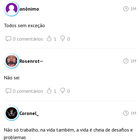
anônimo
1M
Todos sem exceção
0 comentários
1
0
Rosenrot--
1M
Não sei
0 comentários
1
0
Coronel_
1M
Não só trabalho, na vida também, a vida é cheia de desafios e
problemas