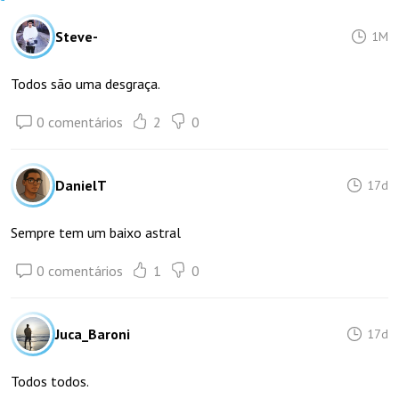
Steve-
1M
Todos são uma desgraça.
0 comentários
2
0
DanielT
17d
Sempre tem um baixo astral
0 comentários
1
0
Juca_Baroni
17d
Todos todos.