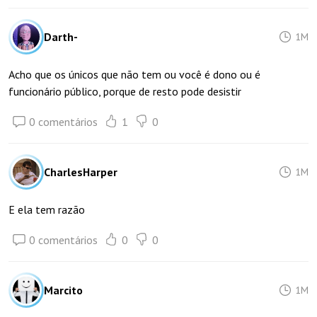
Darth-
1M
Acho que os únicos que não tem ou você é dono ou é
funcionário público, porque de resto pode desistir
0 comentários
1
0
CharlesHarper
1M
E ela tem razão
0 comentários
0
0
Marcito
1M