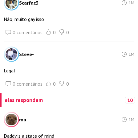
Scarfac3
1M
Não, muito gay isso
0 comentários
0
0
Steve-
1M
Legal
0 comentários
0
0
elas respondem
10
ma_
1M
Daddy is a state of mind