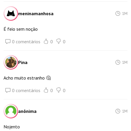
meninamanhosa
1M
É feio sem noção
0 comentários
0
0
Pina
1M
Acho muito estranho 🤔
0 comentários
0
0
anônima
1M
Nojento