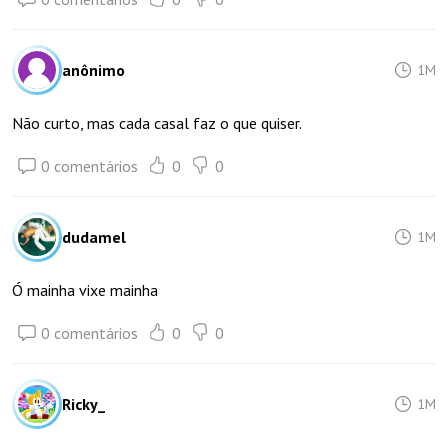
anônimo
1M
Não curto, mas cada casal faz o que quiser.
0 comentários
0
0
dudamel
1M
Ó mainha vixe mainha
0 comentários
0
0
Ricky_
1M