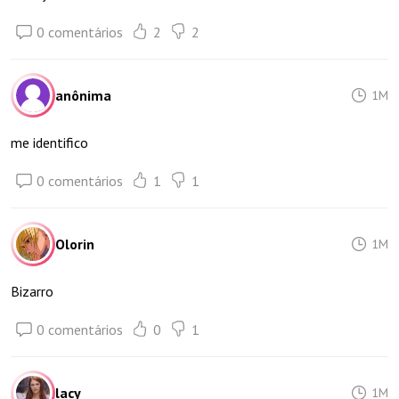
0 comentários
2
2
anônima
1M
me identifico
0 comentários
1
1
Olorin
1M
Bizarro
0 comentários
0
1
lacy
1M