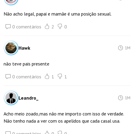
Não acho legal, papai e mamãe é uma posição sexual.
0 comentários
2
0
Hawk
1M
não teve pais presente
0 comentários
1
1
Leandro_
1M
Acho meio zoado,mas não me importo com isso de verdade.
Não tenho nada a ver com os apelidos que cada casal usa.
0 comentários
0
0