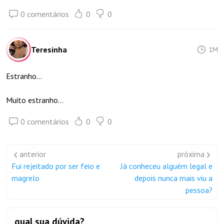
0 comentários
0
0
Teresinha
1M
Estranho…
Muito estranho…
0 comentários
0
0
anterior
próxima
Fui rejeitado por ser feio e
Já conheceu alguém legal e
magrelo
depois nunca mais viu a
pessoa?
qual sua dúvida?