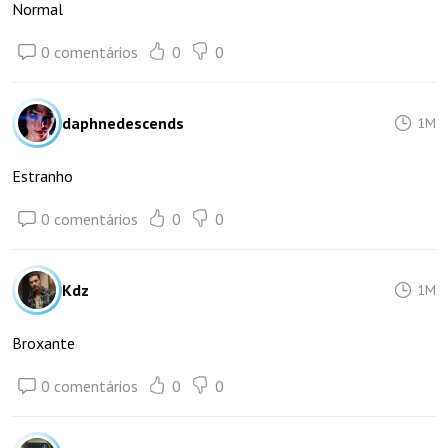
Normal
0 comentários
0
0
daphnedescends
1M
Estranho
0 comentários
0
0
Kdz
1M
Broxante
0 comentários
0
0