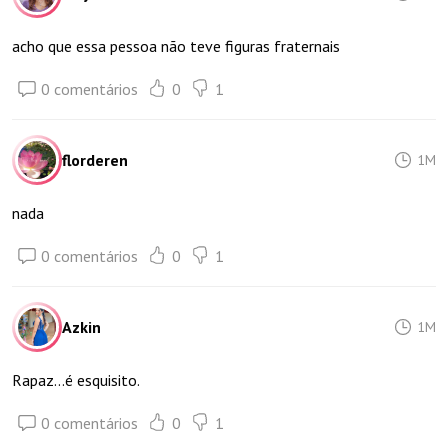
acho que essa pessoa não teve figuras fraternais
0 comentários
0
1
florderen
1M
nada
0 comentários
0
1
Azkin
1M
Rapaz...é esquisito.
0 comentários
0
1