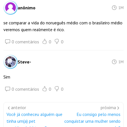
anônimo
1M
se comparar a vida do norueguês médio com o brasileiro médio
veremos quem realmente é rico.
0 comentários
0
0
Steve-
1M
Sim
0 comentários
0
0
anterior
próxima
Você já conheceu alguém que
Eu consigo pelo menos
tinha um(a) pet
conquistar uma mulher sendo