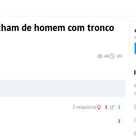
acham de homem com tronco
48
1M
Q
2 respostas
1
1
1