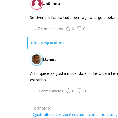
anônima
Se tiver em forma tudo bem, agora largo e belan
7 comentários
0
0
eles respondem
DanielT
Acho que elas gostam quando é forte. O cara ter u
estranho.
0 comentários
0
0
anterior
Quais alimentos você costuma comer no almoç