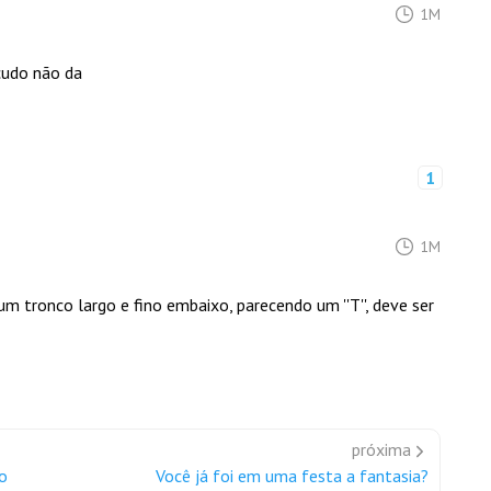
1M
cudo não da
1
1M
m tronco largo e fino embaixo, parecendo um ''T'', deve ser
próxima
o
Você já foi em uma festa a fantasia?