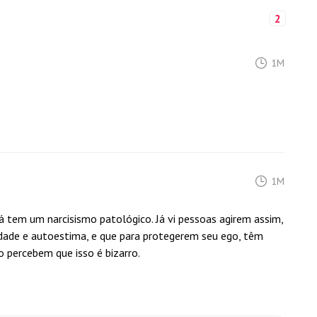
2
1M
1M
á tem um narcisismo patológico. Já vi pessoas agirem assim,
dade e autoestima, e que para protegerem seu ego, têm
o percebem que isso é bizarro.