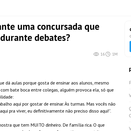
ante uma concursada que
 durante debates?
16
1M
ue dá aulas porque gosta de ensinar aos alunos, mesmo
 com bate boca entre colegas, alguém provoca ela, só que
V
ilidade:
alho aqui por gostar de ensinar. Às turmas. Mas vocês não
Q
aqui pra viver, eu definitivamente não preciso disso aqui!”.
mostra que tem MUITO dinheiro. De família rica. O que