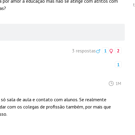
ha por amor à educação mas não se atinge com atritos com
t
as?
3 respostas
1
2
1
1M
 só sala de aula e contato com alunos. Se realmente
lidar com os colegas de profissão também, por mais que
sso.