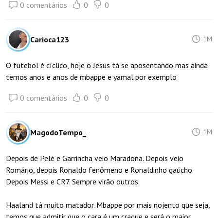
0 comentários
0
0
Carioca123
1M
O futebol é cíclico, hoje o Jesus tá se aposentando mas ainda
temos anos e anos de mbappe e yamal por exemplo
0 comentários
0
0
MagodoTempo_
1M
Depois de Pelé e Garrincha veio Maradona. Depois veio
Romário, depois Ronaldo fenômeno e Ronaldinho gaúcho.
Depois Messi e CR7. Sempre virão outros.
Haaland tá muito matador. Mbappe por mais nojento que seja,
temos que admitir que o cara é um craque e será o maior