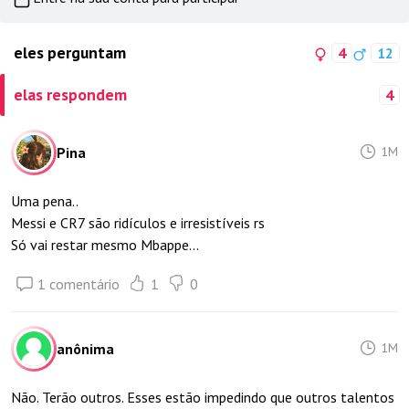
eles perguntam
4
12
elas respondem
4
Pina
1M
Uma pena..
Messi e CR7 são ridículos e irresistíveis rs
Só vai restar mesmo Mbappe...
1 comentário
1
0
anônima
1M
Não. Terão outros. Esses estão impedindo que outros talentos