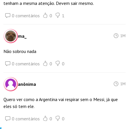
tenham a mesma atenção. Devem sair mesmo.
0 comentários
0
1
ma_
1M
Não sobrou nada
0 comentários
0
0
anônima
1M
Quero ver como a Argentina vai respirar sem o Messi, já que
eles só tem ele.
0 comentários
0
0