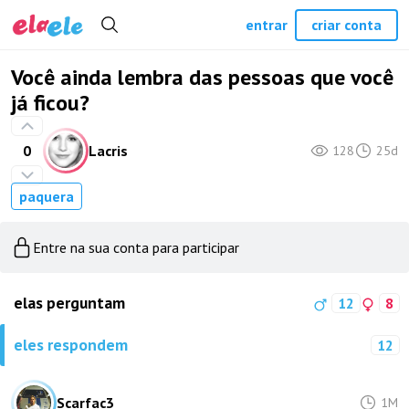
entrar
criar conta
Você ainda lembra das pessoas que você
já ficou?
0
Lacris
128
25d
paquera
Entre na sua conta para participar
elas perguntam
12
8
eles respondem
12
Scarfac3
1M