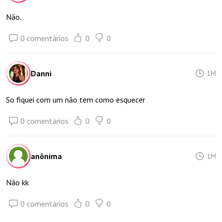
Não.
0 comentários
0
0
Danni
1M
So fiquei com um não tem como esquecer
0 comentários
0
0
anônima
1M
Não kk
0 comentários
0
0