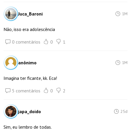
Juca_Baroni
1M
Não, isso era adolescência
0 comentários
0
1
anônimo
1M
Imagina ter ficante, kk. Eca!
5 comentários
0
2
japa_doido
25d
Sim, eu lembro de todas.