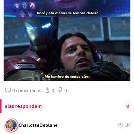
0 comentários
0
0
elas respondem
8
CharlotteDeolane
1M