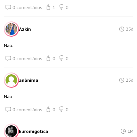
0 comentários
1
0
Azkin
25d
Não.
0 comentários
0
0
anônima
25d
Não
0 comentários
0
0
kuromigotica
1M