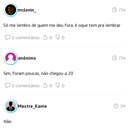
mclovin_
25d
Só me lembro de quem me deu fora, é oque tem pra lembrar
0 comentários
0
0
anônimo
25d
Sim, foram poucas, não chegou a 20
0 comentários
0
0
Mestre_Kame
1M
Não