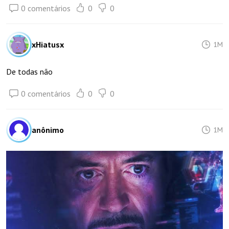
0 comentários
0
0
xHiatusx
1M
De todas não
0 comentários
0
0
anônimo
1M