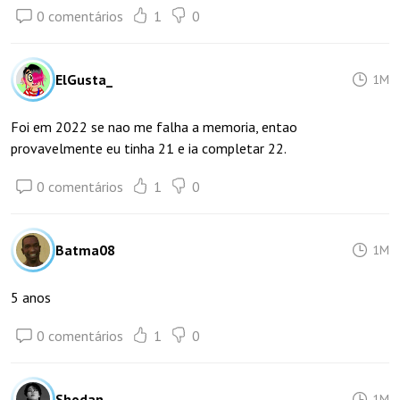
0 comentários
1
0
ElGusta_
1M
Foi em 2022 se nao me falha a memoria, entao
provavelmente eu tinha 21 e ia completar 22.
0 comentários
1
0
Batma08
1M
5 anos
0 comentários
1
0
Shodan
1M