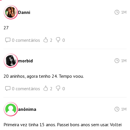
Danni
1M
27
0 comentários
2
0
morbid
1M
20 aninhos, agora tenho 24. Tempo voou.
0 comentários
2
0
anônima
1M
Primeira vez tinha 15 anos. Passei bons anos sem usar. Voltei