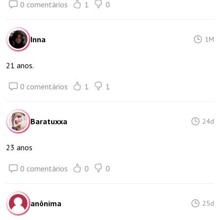
0 comentários
1
0
Inna
1M
21 anos.
0 comentários
1
1
Baratuxxa
24d
23 anos
0 comentários
0
0
anônima
25d