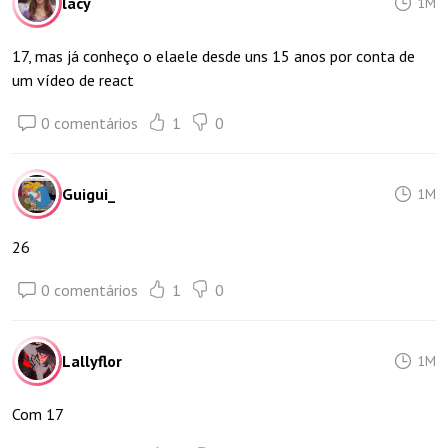
lacy
1M
17, mas já conheço o elaele desde uns 15 anos por conta de
um vídeo de react
0 comentários
1
0
Guigui_
1M
26
0 comentários
1
0
Lallyflor
1M
Com 17