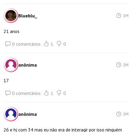
Blueblu_
1M
21 anos
0 comentários
1
0
anônima
1M
17
0 comentários
1
0
anônima
1M
26 e hj com 34 mas eu não era de interagir por isso ninguém