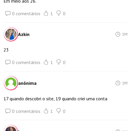
Em meio aos 26.
0 comentários
1
0
Azkin
1M
23
0 comentários
1
0
anônima
1M
17 quando descobri o site, 19 quando criei uma conta
0 comentários
1
0