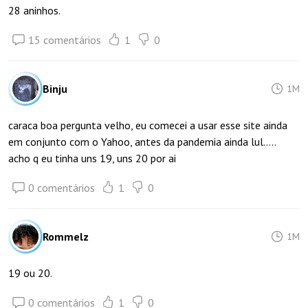
28 aninhos.
15 comentários
1
0
Binju
1M
caraca boa pergunta velho, eu comecei a usar esse site ainda
em conjunto com o Yahoo, antes da pandemia ainda lul.....
acho q eu tinha uns 19, uns 20 por ai
0 comentários
1
0
Rommelz
1M
19 ou 20.
0 comentários
1
0