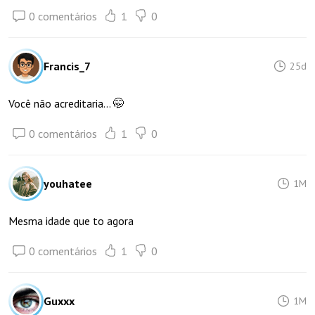
0 comentários
1
0
Francis_7
25d
Você não acreditaria... 🤭
0 comentários
1
0
youhatee
1M
Mesma idade que to agora
0 comentários
1
0
Guxxx
1M