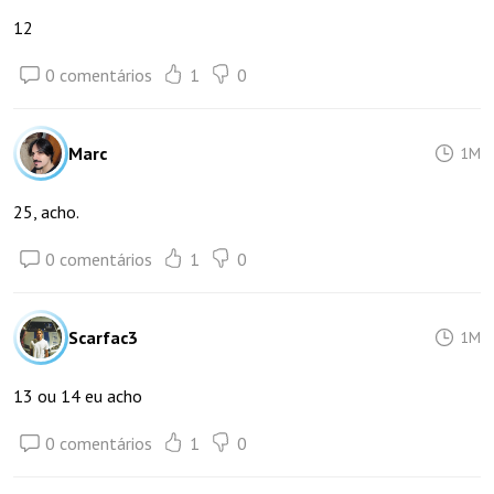
12
0 comentários
1
0
Marc
1M
25, acho.
0 comentários
1
0
Scarfac3
1M
13 ou 14 eu acho
0 comentários
1
0