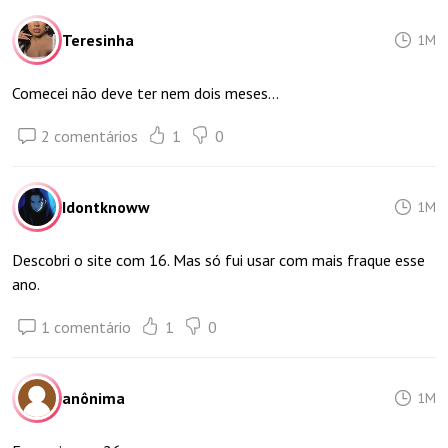
Teresinha
1M
Comecei não deve ter nem dois meses…
2 comentários
1
0
Idontknoww
1M
Descobri o site com 16. Mas só fui usar com mais fraque esse
ano.
1 comentário
1
0
anônima
1M