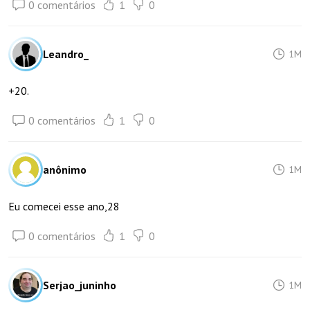
0 comentários
1
0
Leandro_
1M
+20.
0 comentários
1
0
anônimo
1M
Eu comecei esse ano,28
0 comentários
1
0
Serjao_juninho
1M