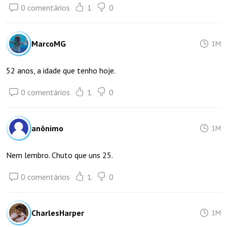
0 comentários
1
0
MarcoMG
1M
52 anos, a idade que tenho hoje.
0 comentários
1
0
anônimo
1M
Nem lembro. Chuto que uns 25.
0 comentários
1
0
CharlesHarper
1M