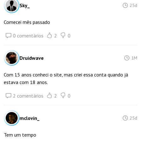
Sky_
25d
Comecei mês passado
0 comentários
2
0
Druidwave
1M
Com 15 anos conheci o site, mas criei essa conta quando já
estava com 18 anos.
2 comentários
2
0
mclovin_
25d
Tem um tempo