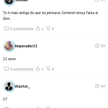
Tu é mais antiga do que eu pensava. Comecei nessa faixa ai
tbm.
0 comentários
1
0
Imperador22
1M
22 anos
4 comentários
1
0
Alastor_
1M
17