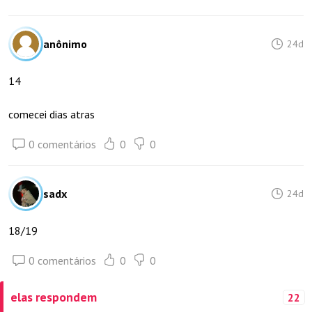
anônimo
24d
14
comecei dias atras
0 comentários
0
0
sadx
24d
18/19
0 comentários
0
0
elas respondem
22