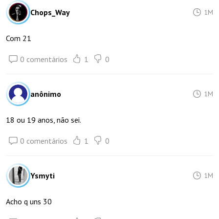
Chops_Way
1M
Com 21
0 comentários
1
0
anônimo
1M
18 ou 19 anos, não sei.
0 comentários
1
0
Ysmyti
1M
Acho q uns 30