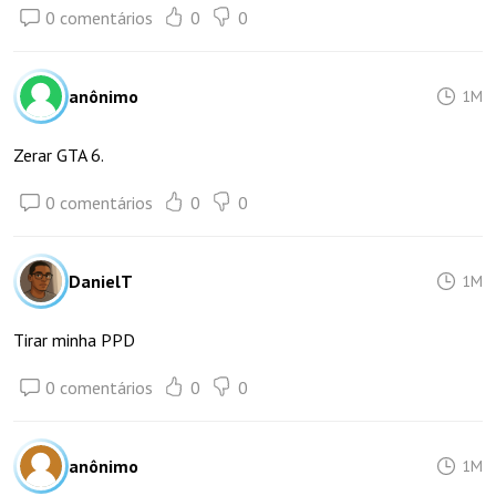
0 comentários
0
0
anônimo
1M
Zerar GTA 6.
0 comentários
0
0
DanielT
1M
Tirar minha PPD
0 comentários
0
0
anônimo
1M