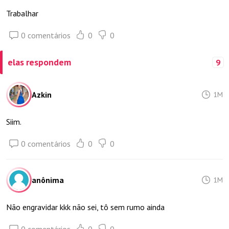
Trabalhar
0 comentários
0
0
elas respondem
9
Azkin
1M
Siim.
0 comentários
0
0
anônima
1M
Não engravidar kkk não sei, tô sem rumo ainda