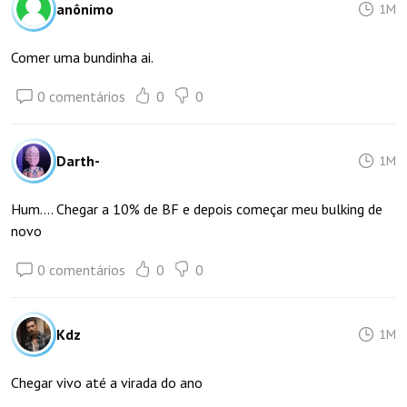
anônimo
1M
Comer uma bundinha ai.
0 comentários
0
0
Darth-
1M
Hum.... Chegar a 10% de BF e depois começar meu bulking de
novo
0 comentários
0
0
Kdz
1M
Chegar vivo até a virada do ano