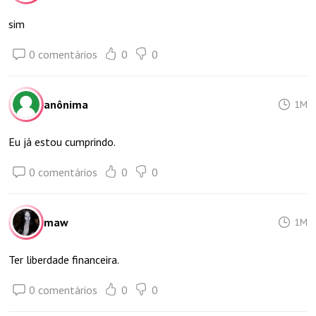
sim
0 comentários
0
0
anônima
1M
Eu já estou cumprindo.
0 comentários
0
0
maw
1M
Ter liberdade financeira.
0 comentários
0
0