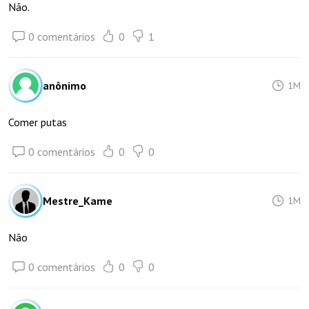
Não.
0 comentários
0
1
anônimo
1M
Comer putas
0 comentários
0
0
Mestre_Kame
1M
Não
0 comentários
0
0