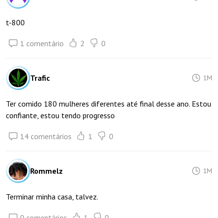
t-800
1 comentário
2
0
Trafic
1M
Ter comido 180 mulheres diferentes até final desse ano. Estou
confiante, estou tendo progresso
14 comentários
1
0
Rommelz
1M
Terminar minha casa, talvez.
0 comentários
1
0