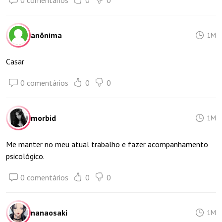
0 comentários
0
0
anônima
1M
Casar
0 comentários
0
0
morbid
1M
Me manter no meu atual trabalho e fazer acompanhamento
psicológico.
0 comentários
0
0
nanaosaki
1M