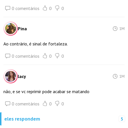
0 comentários
0
0
Pina
1M
Ao contrário, é sinal de fortaleza.
0 comentários
0
0
lacy
1M
não, e se vc reprimir pode acabar se matando
0 comentários
0
0
eles respondem
5