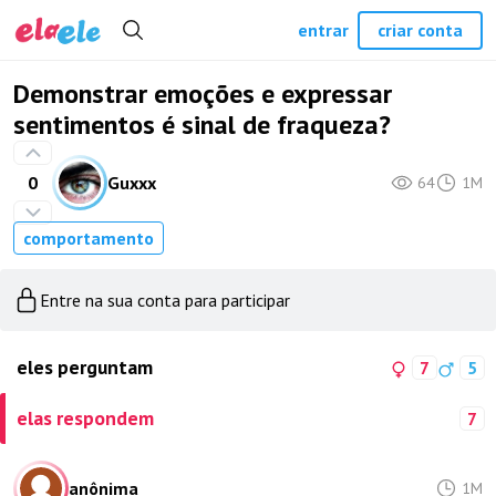
entrar
criar conta
Demonstrar emoções e expressar
sentimentos é sinal de fraqueza?
0
Guxxx
64
1M
comportamento
Entre na sua conta para participar
eles perguntam
7
5
elas respondem
7
anônima
1M