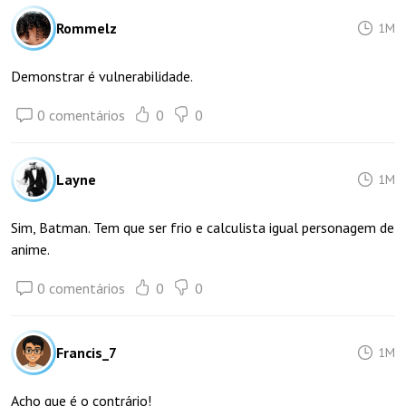
Rommelz
1M
Demonstrar é vulnerabilidade.
0 comentários
0
0
Layne
1M
Sim, Batman. Tem que ser frio e calculista igual personagem de
anime.
0 comentários
0
0
Francis_7
1M
Acho que é o contrário!