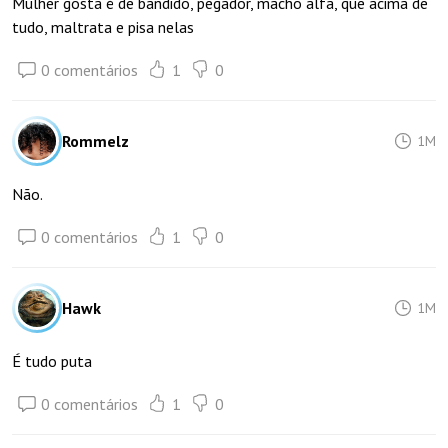
Mulher gosta é de bandido, pegador, macho alfa, que acima de
tudo, maltrata e pisa nelas
0 comentários
1
0
Rommelz
1M
Não.
0 comentários
1
0
Hawk
1M
É tudo puta
0 comentários
1
0