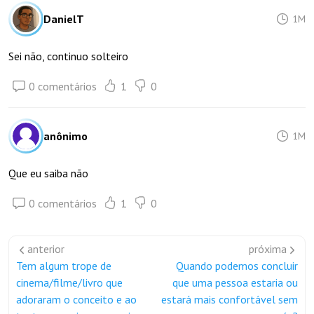
DanielT
1M
Sei não, continuo solteiro
0 comentários
1
0
anônimo
1M
Que eu saiba não
0 comentários
1
0
anterior
próxima
Tem algum trope de
Quando podemos concluir
cinema/filme/livro que
que uma pessoa estaria ou
adoraram o conceito e ao
estará mais confortável sem