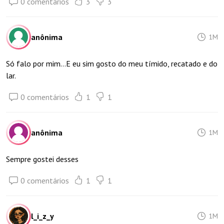
0 comentários
3
3
anônima
1M
Só falo por mim…E eu sim gosto do meu tímido, recatado e do
lar.
0 comentários
1
1
anônima
1M
Sempre gostei desses
0 comentários
1
1
l_i_z_y
1M