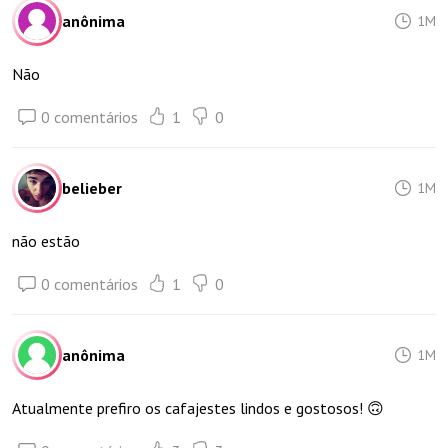
anônima
1M
Não
0 comentários
1
0
belieber
1M
não estão
0 comentários
1
0
anônima
1M
Atualmente prefiro os cafajestes lindos e gostosos! 🙃