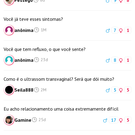
Pessego
9
8
Você já teve esses sintomas?
anônima
7
1
1M
Você que tem refluxo, o que você sente?
anônima
8
1
23d
Como é o ultrassom transvaginal? Será que dói muito?
Seila888
5
5
2M
Eu acho relacionamento uma coisa extremamente difícil
Gamine
17
5
25d