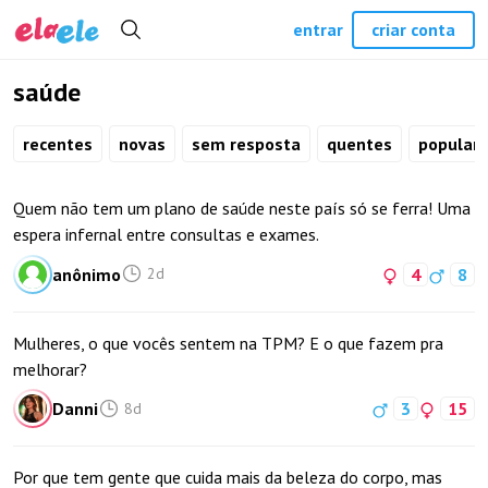
entrar
criar conta
saúde
recentes
novas
sem resposta
quentes
popular
Quem não tem um plano de saúde neste país só se ferra! Uma
espera infernal entre consultas e exames.
anônimo
4
8
2d
Mulheres, o que vocês sentem na TPM? E o que fazem pra
melhorar?
Danni
3
15
8d
Por que tem gente que cuida mais da beleza do corpo, mas