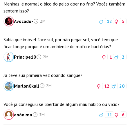
Meninas, é normal o bico do peito doer no frio? Vocês também
sentem isso?
Avocado-
12
5
2M
Sabia que imóvel face sul, por não pegar sol, você tem que
ficar longe porque é um ambiente de mofo e bactérias?
Principe10
1
2
2M
Já teve sua primeira vez doando sangue?
Marlon0kall
12
20
2M
Você já conseguiu se libertar de algum mau hábito ou vício?
anônima
11
6
3M