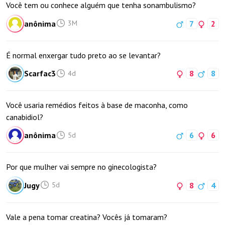
Você tem ou conhece alguém que tenha sonambulismo?
anônima
7
2
3M
É normal enxergar tudo preto ao se levantar?
Scarfac3
8
8
4d
Você usaria remédios feitos à base de maconha, como
canabidiol?
anônima
6
6
5d
Por que mulher vai sempre no ginecologista?
Jugy
8
4
5d
Vale a pena tomar creatina? Vocês já tomaram?