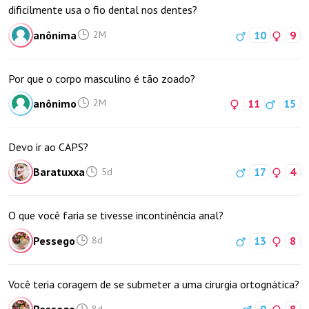
dificilmente usa o fio dental nos dentes?
anônima
10
9
2M
Por que o corpo masculino é tão zoado?
anônimo
11
15
2M
Devo ir ao CAPS?
Baratuxxa
17
4
5d
O que você faria se tivesse incontinência anal?
Pessego
13
8
8d
Você teria coragem de se submeter a uma cirurgia ortognática?
8d