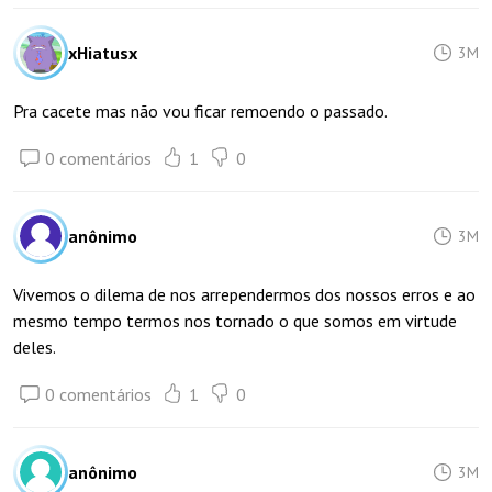
xHiatusx
3M
Pra cacete mas não vou ficar remoendo o passado.
0 comentários
1
0
anônimo
3M
Vivemos o dilema de nos arrependermos dos nossos erros e ao
mesmo tempo termos nos tornado o que somos em virtude
deles.
0 comentários
1
0
anônimo
3M