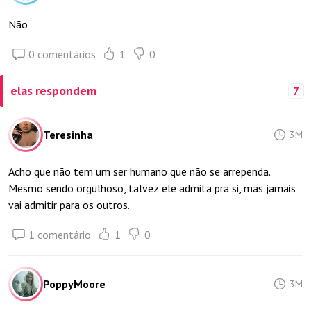
Não
0 comentários
1
0
elas respondem
7
Teresinha
3M
Acho que não tem um ser humano que não se arrependa.
Mesmo sendo orgulhoso, talvez ele admita pra si, mas jamais
vai admitir para os outros.
1 comentário
1
0
PoppyMoore
3M