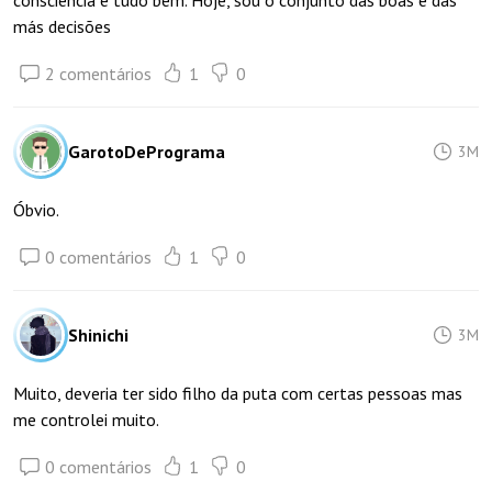
consciência e tudo bem. Hoje, sou o conjunto das boas e das
más decisões
2 comentários
1
0
GarotoDePrograma
3M
Óbvio.
0 comentários
1
0
Shinichi
3M
Muito, deveria ter sido filho da puta com certas pessoas mas
me controlei muito.
0 comentários
1
0