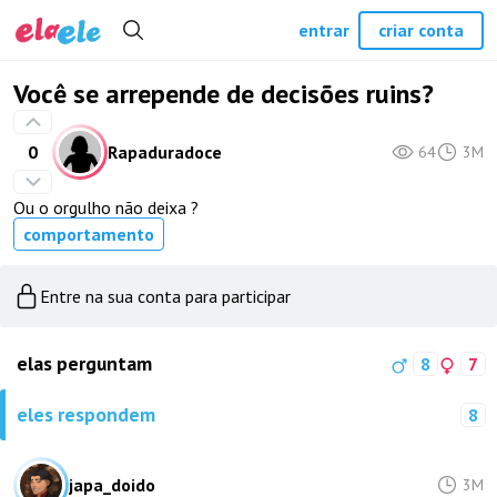
entrar
criar conta
Você se arrepende de decisões ruins?
0
Rapaduradoce
64
3M
Ou o orgulho não deixa ?
comportamento
Entre na sua conta para participar
elas perguntam
8
7
eles respondem
8
japa_doido
3M