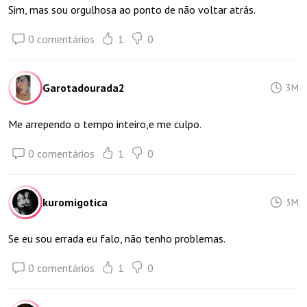
Sim, mas sou orgulhosa ao ponto de não voltar atrás.
0 comentários
1
0
Garotadourada2
3M
Me arrependo o tempo inteiro,e me culpo.
0 comentários
1
0
kuromigotica
3M
Se eu sou errada eu falo, não tenho problemas.
0 comentários
1
0