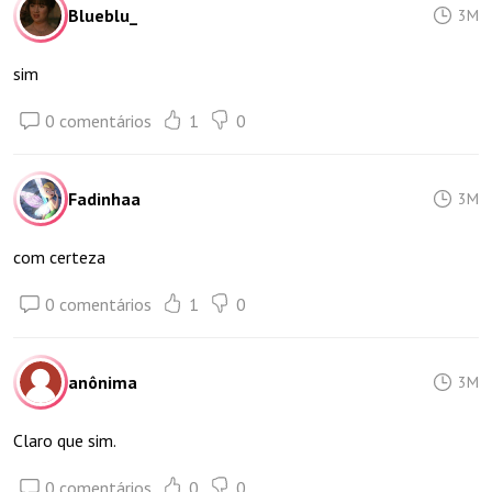
Blueblu_
3M
sim
0 comentários
1
0
Fadinhaa
3M
com certeza
0 comentários
1
0
anônima
3M
Claro que sim.
0 comentários
0
0