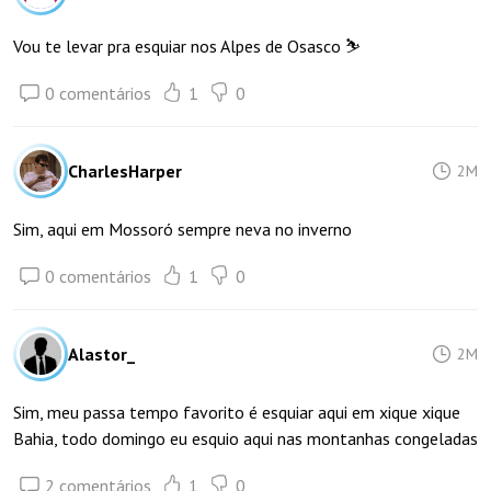
Vou te levar pra esquiar nos Alpes de Osasco ⛷️
0 comentários
1
0
CharlesHarper
2M
Sim, aqui em Mossoró sempre neva no inverno
0 comentários
1
0
Alastor_
2M
Sim, meu passa tempo favorito é esquiar aqui em xique xique
Bahia, todo domingo eu esquio aqui nas montanhas congeladas
2 comentários
1
0