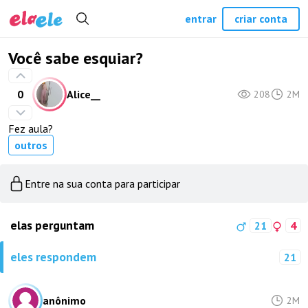
entrar
criar conta
Você sabe esquiar?
0
Alice__
208
2M
Fez aula?
outros
Entre na sua conta para participar
elas perguntam
21
4
eles respondem
21
anônimo
2M