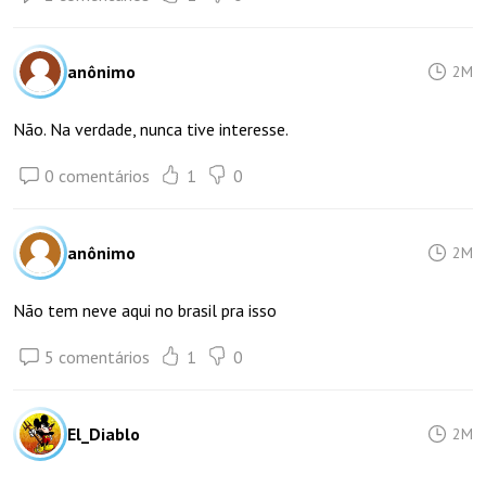
anônimo
2M
Não. Na verdade, nunca tive interesse.
0 comentários
1
0
anônimo
2M
Não tem neve aqui no brasil pra isso
5 comentários
1
0
El_Diablo
2M