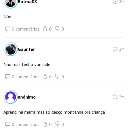
Batma08
2M
Não
0 comentários
0
0
Gaunter
2M
Não mas tenho vontade
0 comentários
0
0
anônimo
2M
Aprendi na marra mas só desço montanha pra criança
0 comentários
0
0