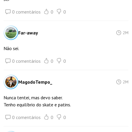
0 comentários
0
0
Far-away
2M
Não sei.
0 comentários
0
0
MagodoTempo_
2M
Nunca tentei, mas devo saber.
Tenho equilíbrio do skate e patins.
0 comentários
0
0