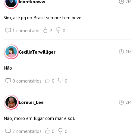
Idontknoww
2M
Sim, até pq no Brasil sempre tem neve.
1 comentário
2
0
CeciliaTerwilliger
2M
Não
0 comentários
0
0
Lorelei_Lee
2M
Não, moro em lugar com mar e sol.
2 comentários
0
0