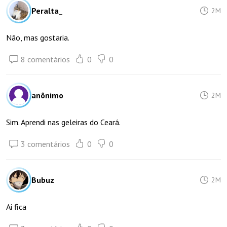
Peralta_
2M
Não, mas gostaria.
8 comentários
0
0
anônimo
2M
Sim. Aprendi nas geleiras do Ceará.
3 comentários
0
0
Bubuz
2M
Ai fica