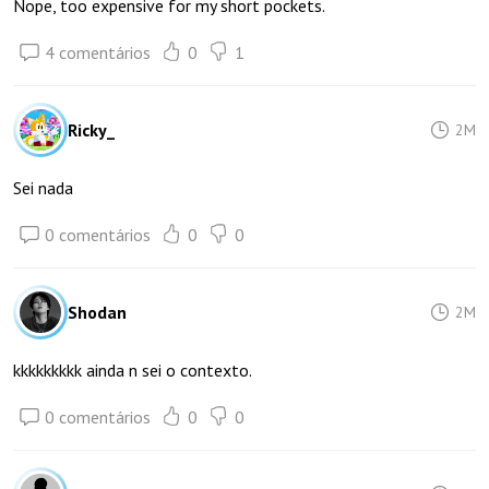
Nope, too expensive for my short pockets.
4 comentários
0
1
Ricky_
2M
Sei nada
0 comentários
0
0
Shodan
2M
kkkkkkkkk ainda n sei o contexto.
0 comentários
0
0