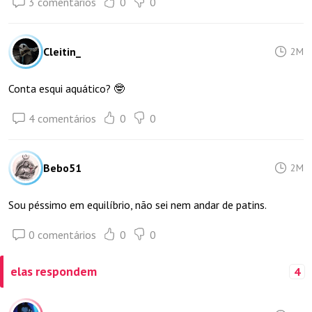
3 comentários
0
0
Cleitin_
2M
Conta esqui aquático? 🤓
4 comentários
0
0
Bebo51
2M
Sou péssimo em equilíbrio, não sei nem andar de patins.
0 comentários
0
0
elas respondem
4