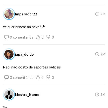
Imperador22
2M
Vc quer brincar na neve?🎶
0 comentários
0
0
japa_doido
2M
Não, não gosto de esportes radicais.
0 comentários
0
0
Mestre_Kame
2M
Sei