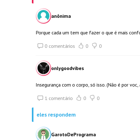
anônima
Porque cada um tem que fazer o que é mais confor
0 comentários
0
0
onlygoodvibes
Insegurança com o corpo, só isso. (Não é por voc,
1 comentário
0
0
eles respondem
GarotoDePrograma