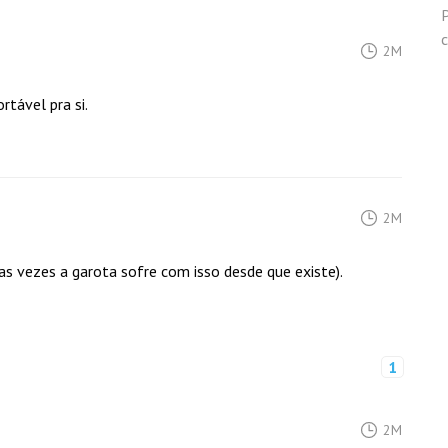
c
2M
tável pra si.
2M
 as vezes a garota sofre com isso desde que existe).
1
2M