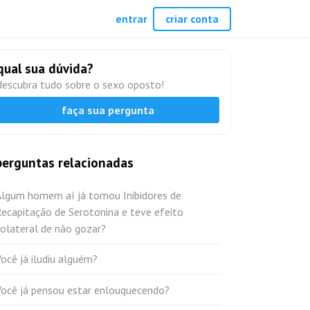
entrar
criar conta
qual sua dúvida?
descubra tudo sobre o sexo oposto!
faça sua pergunta
perguntas relacionadas
Algum homem aí já tomou Inibidores de
ecapitação de Serotonina e teve efeito
olateral de não gozar?
ocê já iludiu alguém?
Você já pensou estar enlouquecendo?