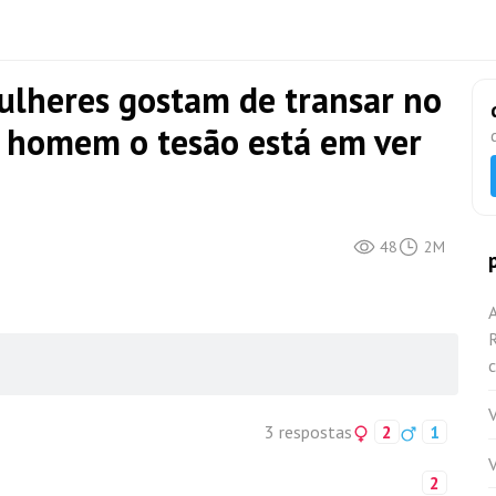
ulheres gostam de transar no
o homem o tesão está em ver
48
2M
R
c
V
3 respostas
2
1
2