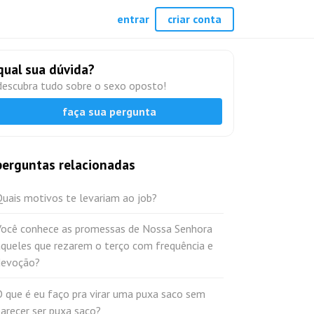
entrar
criar conta
qual sua dúvida?
descubra tudo sobre o sexo oposto!
faça sua pergunta
perguntas relacionadas
uais motivos te levariam ao job?
Você conhece as promessas de Nossa Senhora
àqueles que rezarem o terço com frequência e
devoção?
 que é eu faço pra virar uma puxa saco sem
arecer ser puxa saco?