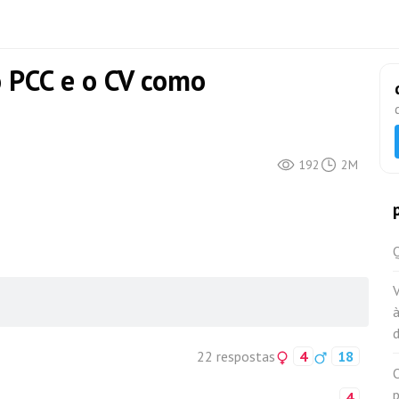
o PCC e o CV como
192
2M
Q
22 respostas
4
18
O
p
4