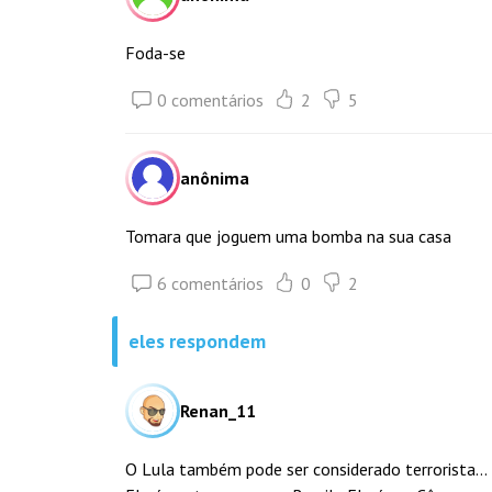
Foda-se
0 comentários
2
5
anônima
Tomara que joguem uma bomba na sua casa
6 comentários
0
2
eles respondem
Renan_11
O Lula também pode ser considerado terrorista...