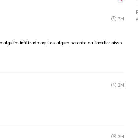
2M
em alguém infiltrado aqui ou algum parente ou familiar nisso
2M
2M