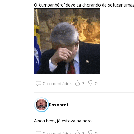
O "cumpanhêro" deve tá chorando de soluçar umas
0 comentários
2
0
Rosenrot--
Ainda bem, já estava na hora
0 comentários
2
0