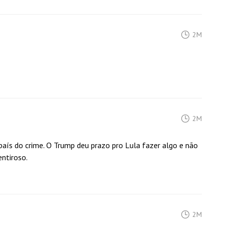
2M
2M
país do crime. O Trump deu prazo pro Lula fazer algo e não
ntiroso.
2M