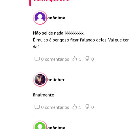
anônima
Não sei de nada, kkkkkkkkk.
É muito é perigoso ficar falando deles. Vai que t
daí.
0 comentários
1
0
belieber
finalmente
0 comentários
1
0
anônima