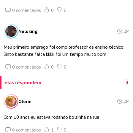
0 comentários
0
0
Neloking
2M
Meu primeiro emprego foi como professor de ensino técnico.
Sinto bastante falta kkkk foi um tempo muito bom
0 comentários
0
0
elas respondem
4
Olorin
2M
Com 10 anos eu estava rodando bolsinha na rua
0 comentários
1
0