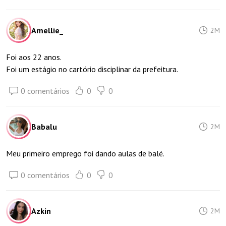
Amellie_
2M
Foi aos 22 anos.
Foi um estágio no cartório disciplinar da prefeitura.
0 comentários
0
0
Babalu
2M
Meu primeiro emprego foi dando aulas de balé.
0 comentários
0
0
Azkin
2M