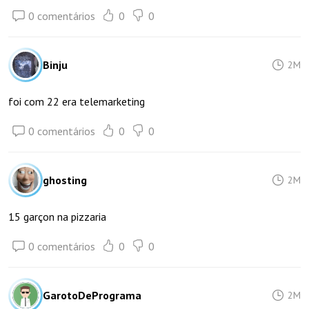
0 comentários
0
0
Binju
2M
foi com 22 era telemarketing
0 comentários
0
0
ghosting
2M
15 garçon na pizzaria
0 comentários
0
0
GarotoDePrograma
2M