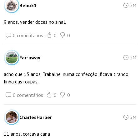
Bebo51
2M
9 anos, vender doces no sinal.
0 comentários
0
0
Far-away
2M
acho que 15 anos. Trabalhei numa confecção, ficava tirando
linha das roupas.
0 comentários
0
0
CharlesHarper
2M
11 anos, cortava cana