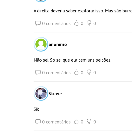
A direita deveria saber explorar isso. Mas são burr
0 comentários
0
0
anônimo
Não sei. Só sei que ela tem uns peitões.
0 comentários
0
0
Steve-
Sik
0 comentários
0
0