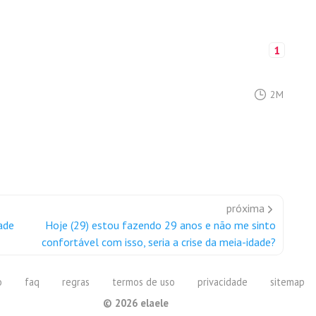
1
2M
próxima
ade
Hoje (29) estou fazendo 29 anos e não me sinto
confortável com isso, seria a crise da meia-idade?
o
faq
regras
termos de uso
privacidade
sitemap
©
2026
elaele