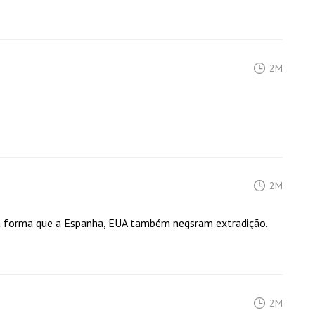
2M
2M
ma forma que a Espanha, EUA também negsram extradição.
2M