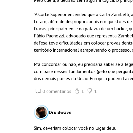
Pelo que li, a decisão tem alguma lógica. O princ
"A Corte Superior entendeu que a Carla Zambelli, 
foram, além de desproporcionais em questões de
fracas, principalmente na palavra de um hacker, qu
Fábio Pagnozzi, advogado que representa Zambell
defesa teve dificuldades em colocar provas dent
território internacional atrapalhando o processo, 
Pra concordar ou não, eu precisaria saber se a leg
com base nesses fundamentos (pelo que pergunte
dos demais países da União Europeia podem fazer 
0 comentários
1
1
Druidwave
Sim, deveriam colocar você no lugar dela.