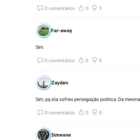
0 comentários
0
3
Far-away
Sim.
0 comentários
0
0
Zayden
Sim, pq ela sofreu perseguição politica. Da mes
0 comentários
0
0
Simeone