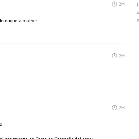
2M
p
ado naquela mulher
2M
2M
o.