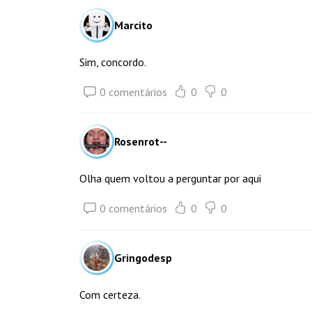
Marcito
Sim, concordo.
0 comentários
0
0
Rosenrot--
Olha quem voltou a perguntar por aqui
0 comentários
0
0
Gringodesp
Com certeza.