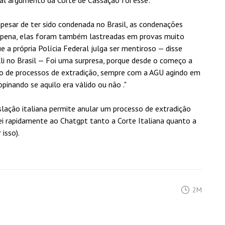
ipal argumento da Corte de Cassação foi esse:
apesar de ter sido condenada no Brasil, as condenações
 pena, elas foram também lastreadas em provas muito
e a própria Polícia Federal julga ser mentiroso — disse
i no Brasil — Foi uma surpresa, porque desde o começo a
ro de processos de extradição, sempre com a AGU agindo em
opinando se aquilo era válido ou não ."
islação italiana permite anular um processo de extradição
i rapidamente ao Chatgpt tanto a Corte Italiana quanto a
isso).
2M