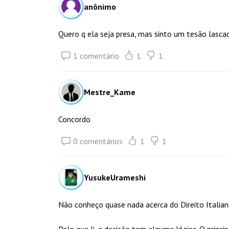
anônimo
Quero q ela seja presa, mas sinto um tesão lasc
1 comentário
1
1
Mestre_Kame
Concordo
0 comentários
1
1
YusukeUrameshi
Não conheço quase nada acerca do Direito Italian