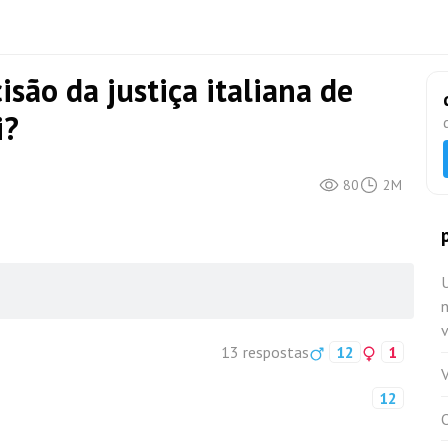
são da justiça italiana de
i?
80
2M
U
v
13 respostas
12
1
V
12