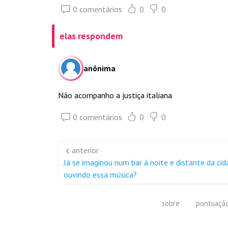
0 comentários
0
0
elas respondem
anônima
Não acompanho a justiça italiana
0 comentários
0
0
anterior
Já se imaginou num bar à noite e distante da cid
ouvindo essa música?
sobre
pontuaçã