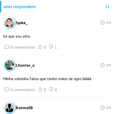
eles respondem
11
Spike_
2M
Só que sou alto.
0 comentários
0
1
Lhunter_o
2M
Minha sobrinha falou que tenho mãos de ogro kkkkk
0 comentários
0
0
Batma08
2M