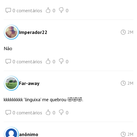
0 comentários
0
0
Imperador22
2M
Não
0 comentários
0
0
Far-away
2M
kkkkkkkkk 'linguixa' me quebrou 🤣🤣🤣.
0 comentários
0
0
anônimo
2M