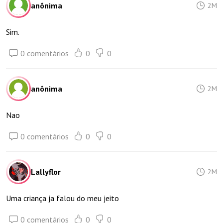
anônima
2M
Sim.
0 comentários
0
0
anônima
2M
Nao
0 comentários
0
0
Lallyflor
2M
Uma criança ja falou do meu jeito
0 comentários
0
0