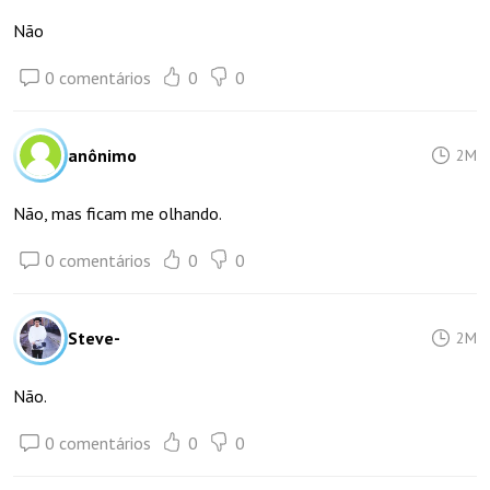
Não
0 comentários
0
0
anônimo
2M
Não, mas ficam me olhando.
0 comentários
0
0
Steve-
2M
Não.
0 comentários
0
0