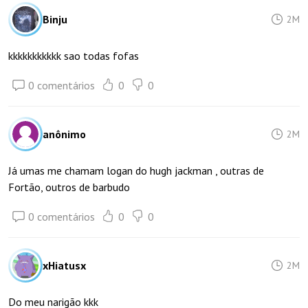
Binju
2M
kkkkkkkkkkk sao todas fofas
0 comentários
0
0
anônimo
2M
Já umas me chamam logan do hugh jackman , outras de
Fortão, outros de barbudo
0 comentários
0
0
xHiatusx
2M
Do meu narigão kkk