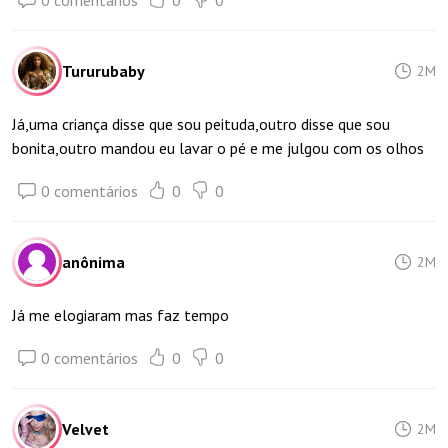
0 comentários
0
0
Tururubaby
2M
Já,uma criança disse que sou peituda,outro disse que sou
bonita,outro mandou eu lavar o pé e me julgou com os olhos
0 comentários
0
0
anônima
2M
Já me elogiaram mas faz tempo
0 comentários
0
0
Velvet
2M