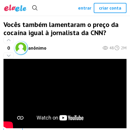
entrar
criar conta
Vocês também lamentaram o preço da
cocaína igual à jornalista da CNN?
0
anônimo
48
2M