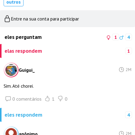
outros
Entre na sua conta para participar
eles perguntam
1
4
elas respondem
1
Guigui_
2M
Sim. Até chorei.
0 comentários
1
0
eles respondem
4
anônimo
2M