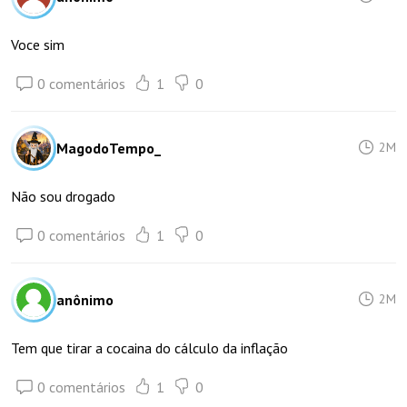
Voce sim
0 comentários
1
0
MagodoTempo_
2M
Não sou drogado
0 comentários
1
0
anônimo
2M
Tem que tirar a cocaina do cálculo da inflação
0 comentários
1
0