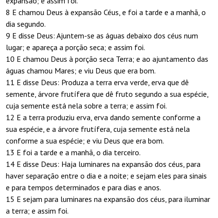
expansão; e assim foi.
8 E chamou Deus à expansão Céus, e foi a tarde e a manhã, o
dia segundo.
9 E disse Deus: Ajuntem-se as águas debaixo dos céus num
lugar; e apareça a porção seca; e assim foi.
10 E chamou Deus à porção seca Terra; e ao ajuntamento das
águas chamou Mares; e viu Deus que era bom.
11 E disse Deus: Produza a terra erva verde, erva que dê
semente, árvore frutífera que dê fruto segundo a sua espécie,
cuja semente está nela sobre a terra; e assim foi.
12 E a terra produziu erva, erva dando semente conforme a
sua espécie, e a árvore frutífera, cuja semente está nela
conforme a sua espécie; e viu Deus que era bom.
13 E foi a tarde e a manhã, o dia terceiro.
14 E disse Deus: Haja luminares na expansão dos céus, para
haver separação entre o dia e a noite; e sejam eles para sinais
e para tempos determinados e para dias e anos.
15 E sejam para luminares na expansão dos céus, para iluminar
a terra; e assim foi.