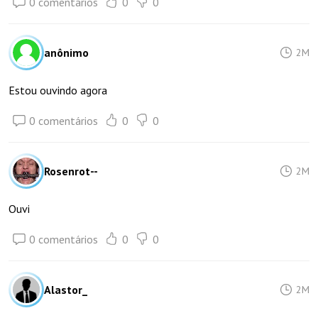
0 comentários
0
0
anônimo
2M
Estou ouvindo agora
0 comentários
0
0
Rosenrot--
2M
Ouvi
0 comentários
0
0
Alastor_
2M