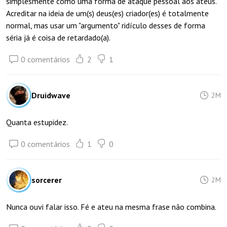
simplesmente como uma forma de ataque pessoal aos ateus.
Acreditar na ideia de um(s) deus(es) criador(es) é totalmente
normal, mas usar um "argumento" ridículo desses de forma
séria já é coisa de retardado(a).
0 comentários
2
1
Druidwave
2M
Quanta estupidez.
0 comentários
1
0
sorcerer
2M
Nunca ouvi falar isso. Fé e ateu na mesma frase não combina.