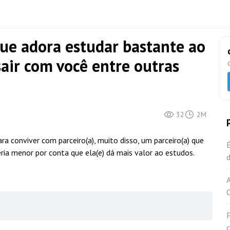
e adora estudar bastante ao
air com você entre outras
32
2M
 conviver com parceiro(a), muito disso, um parceiro(a) que
É
ria menor por conta que ela(e) dá mais valor ao estudos.
d
c