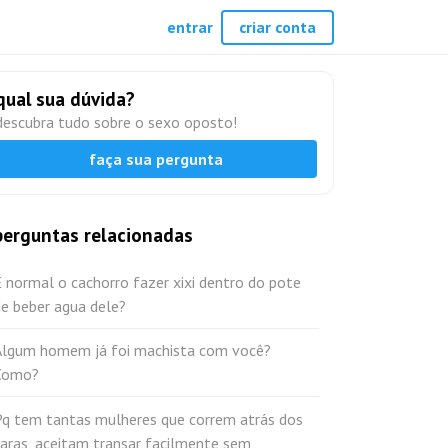
entrar
criar conta
qual sua dúvida?
descubra tudo sobre o sexo oposto!
faça sua pergunta
perguntas relacionadas
 normal o cachorro fazer xixi dentro do pote
e beber agua dele?
Algum homem já foi machista com você?
Como?
Pq tem tantas mulheres que correm atrás dos
aras, aceitam transar facilmente sem