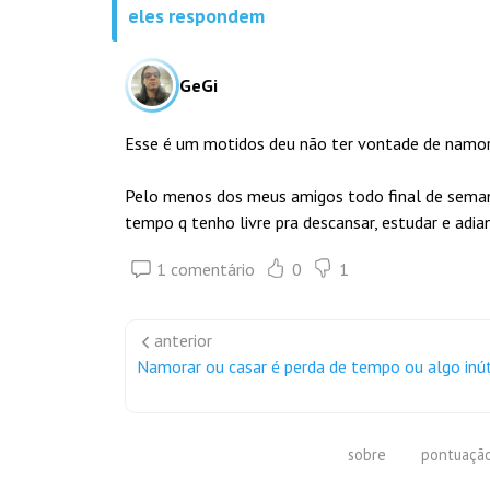
eles respondem
GeGi
Esse é um motidos deu não ter vontade de namora
Pelo menos dos meus amigos todo final de seman
tempo q tenho livre pra descansar, estudar e adia
1 comentário
0
1
anterior
Namorar ou casar é perda de tempo ou algo inút
sobre
pontuaçã