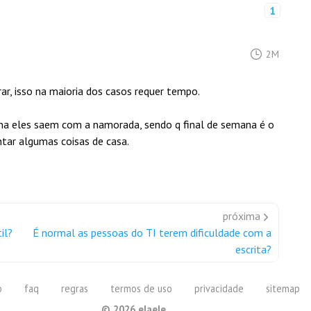
1
2M
r, isso na maioria dos casos requer tempo.
a eles saem com a namorada, sendo q final de semana é o
ntar algumas coisas de casa.
próxima
il?
É normal as pessoas do TI terem dificuldade com a
escrita?
o
faq
regras
termos de uso
privacidade
sitemap
©
2026
elaele