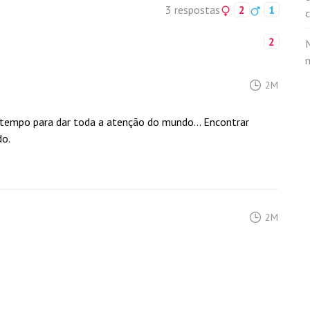
3 respostas
2
1
2
M
2M
tempo para dar toda a atenção do mundo... Encontrar
do.
2M