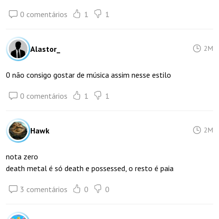
0 comentários
1
1
Alastor_
2M
0 não consigo gostar de música assim nesse estilo
0 comentários
1
1
Hawk
2M
nota zero
death metal é só death e possessed, o resto é paia
3 comentários
0
0