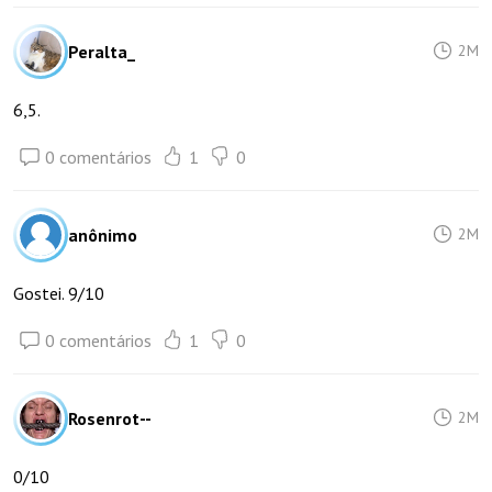
Peralta_
2M
6,5.
0 comentários
1
0
anônimo
2M
Gostei. 9/10
0 comentários
1
0
Rosenrot--
2M
0/10