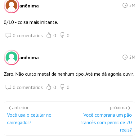
anônima
2M
0/10 - coisa mais irritante.
0 comentários
0
0
anônima
2M
Zero. Não curto metal de nenhum tipo. Até me dá agonia ouvir.
0 comentários
0
0
anterior
próxima
Você usa o celular no
Você compraria um pão
carregador?
francês com pernil de 20
reais?