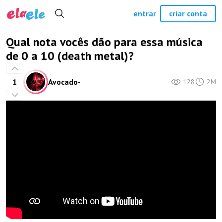
entrar
criar conta
Qual nota vocês dão para essa música
de 0 a 10 (death metal)?
1
Avocado-
128
2M