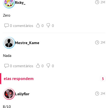
Ricky_
2M
Zero
0 comentários
0
0
Mestre_Kame
2M
Nada
0 comentários
0
0
elas respondem
5
Lallyflor
2M
8/10