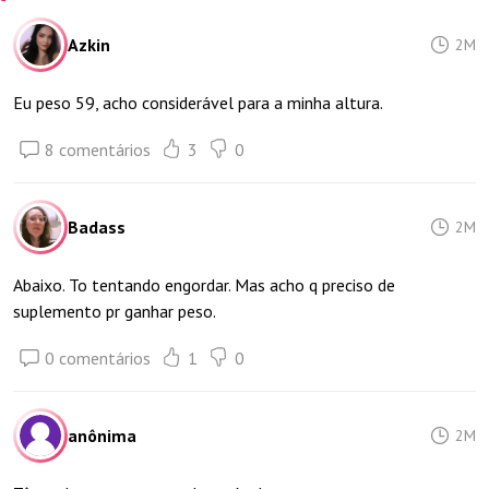
Azkin
2M
Eu peso 59, acho considerável para a minha altura.
8 comentários
3
0
Badass
2M
Abaixo. To tentando engordar. Mas acho q preciso de
suplemento pr ganhar peso.
0 comentários
1
0
anônima
2M