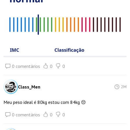
0 comentários
0
0
Class_Men
2M
Meu peso ideal é 80kg estou com 84kg 😔
0 comentários
0
0