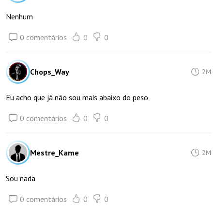
Nenhum
0 comentários
0
0
Chops_Way
2M
Eu acho que já não sou mais abaixo do peso
0 comentários
0
0
Mestre_Kame
2M
Sou nada
0 comentários
0
0