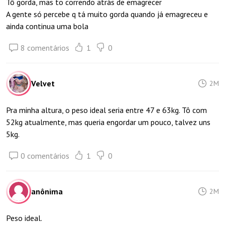
Tô gorda, mas to correndo atrás de emagrecer
A gente só percebe q tá muito gorda quando já emagreceu e
ainda continua uma bola
8 comentários
1
0
Velvet
2M
Pra minha altura, o peso ideal seria entre 47 e 63kg. Tô com
52kg atualmente, mas queria engordar um pouco, talvez uns
5kg.
0 comentários
1
0
anônima
2M
Peso ideal.