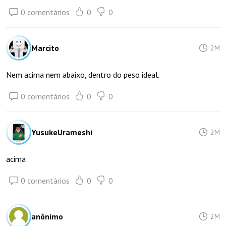
0 comentários
0
0
Marcito
2M
Nem acima nem abaixo, dentro do peso ideal.
0 comentários
0
0
YusukeUrameshi
2M
acima
0 comentários
0
0
anônimo
2M