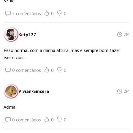
55 kg.
5 comentários
0
0
Kety227
2M
Peso normal com a minha altura, mas é sempre bom fazer
exercícios.
0 comentários
0
0
Vivian-Sincera
2M
Acima
0 comentários
0
0