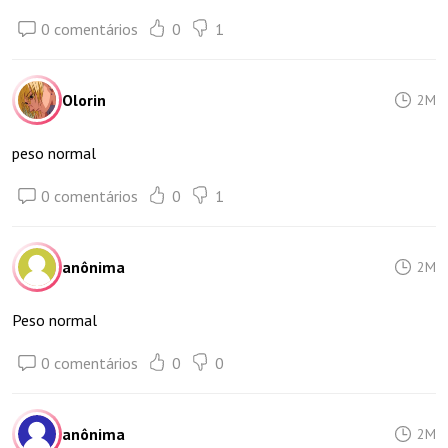
0 comentários
0
1
Olorin
2M
peso normal
0 comentários
0
1
anônima
2M
Peso normal
0 comentários
0
0
anônima
2M