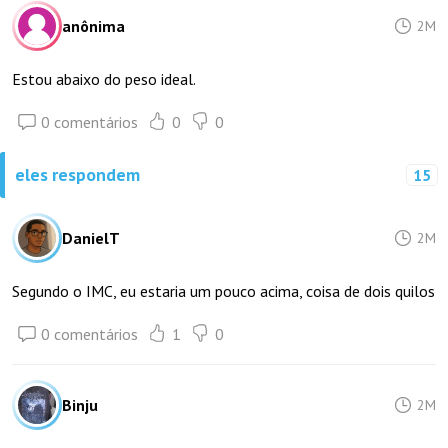
anônima
2M
Estou abaixo do peso ideal.
0 comentários
0
0
eles respondem
15
DanielT
2M
Segundo o IMC, eu estaria um pouco acima, coisa de dois quilos
0 comentários
1
0
Binju
2M