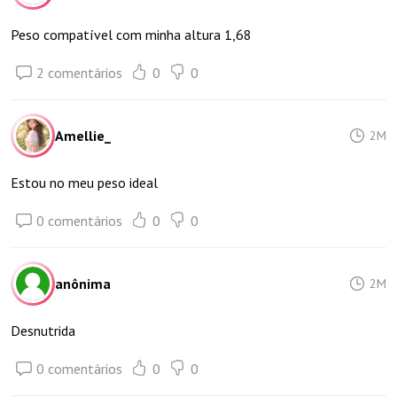
Peso compatível com minha altura 1,68
2 comentários
0
0
Amellie_
2M
Estou no meu peso ideal
0 comentários
0
0
anônima
2M
Desnutrida
0 comentários
0
0