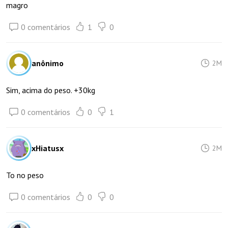
magro
0 comentários
1
0
anônimo
2M
Sim, acima do peso. +30kg
0 comentários
0
1
xHiatusx
2M
To no peso
0 comentários
0
0