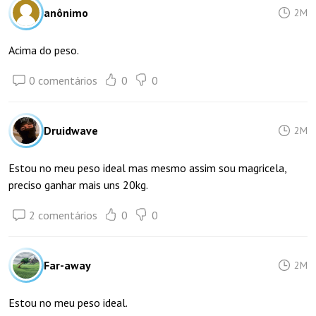
anônimo
2M
Acima do peso.
0 comentários
0
0
Druidwave
2M
Estou no meu peso ideal mas mesmo assim sou magricela,
preciso ganhar mais uns 20kg.
2 comentários
0
0
Far-away
2M
Estou no meu peso ideal.