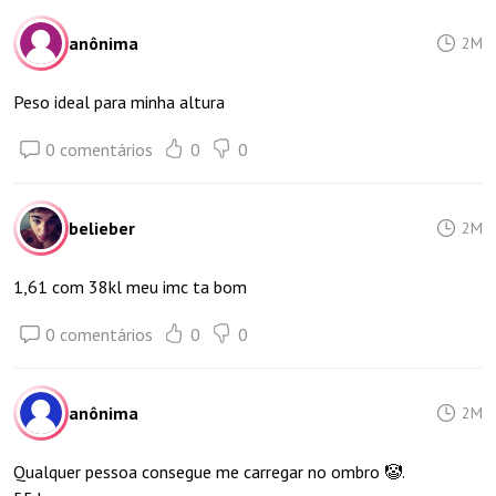
anônima
2M
Peso ideal para minha altura
0 comentários
0
0
belieber
2M
1,61 com 38kl meu imc ta bom
0 comentários
0
0
anônima
2M
Qualquer pessoa consegue me carregar no ombro 🤡.