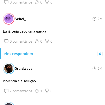
0 comentários
0
0
Bebel_
2M
Eu já teria dado uma queixa
0 comentários
0
0
eles respondem
6
Druidwave
2M
Violência é a solução.
2 comentários
1
0