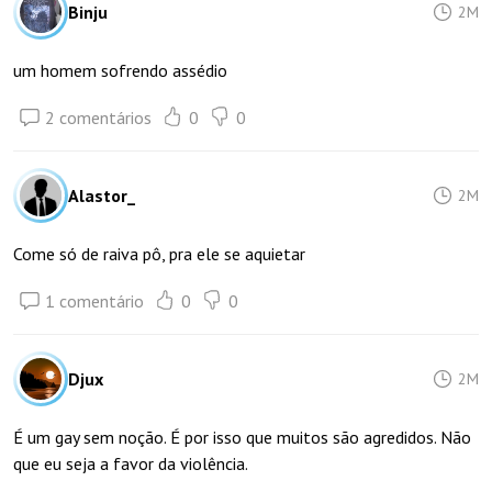
Binju
2M
um homem sofrendo assédio
2 comentários
0
0
Alastor_
2M
Come só de raiva pô, pra ele se aquietar
1 comentário
0
0
Djux
2M
É um gay sem noção. É por isso que muitos são agredidos. Não
que eu seja a favor da violência.