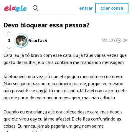
entrar
criar conta
Devo bloquear essa pessoa?
0
Scarfac3
128
2M
Cara, eu já tô bravo com esse cara. Eu já falei várias vezes que
gosto de mulher, e o cara continua me mandando mensagem. ㅤ
ㅤJá bloqueei uma vez, só que ele pegou meu número de novo.
Não sei quem passou meu número pra ele, porque eu mesmo
não passei. Esse gay já tá me irritando. Já falei com a irmã dele
pra ele parar de me mandar mensagem, mas não adianta. ㅤ
ㅤQuando eu era criança até era colega desse cara, mas depois
que ele virou gay eu já me afastei. E ele fica confundindo as
coisas. Eu nunca, jamais pegaria um gay, nem se me