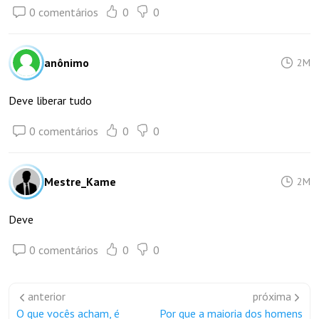
0 comentários
0
0
anônimo
2M
Deve liberar tudo
0 comentários
0
0
Mestre_Kame
2M
Deve
0 comentários
0
0
anterior
próxima
O que vocês acham, é
Por que a maioria dos homens