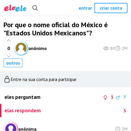
entrar
criar conta
Por que o nome oficial do México é
"Estados Unidos Mexicanos"?
0
anônimo
80
2M
outros
Entre na sua conta para participar
eles perguntam
3
7
elas respondem
3
anônima
2M