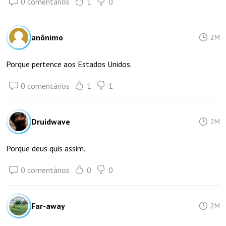
0 comentários
1
0
anônimo
2M
Porque pertence aos Estados Unidos.
0 comentários
1
1
Druidwave
2M
Porque deus quis assim.
0 comentários
0
0
Far-away
2M