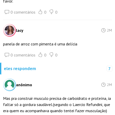
favor.
0 comentários
0
0
lacy
2M
panela de arroz com pimenta é uma delícia
0 comentários
0
0
eles respondem
7
anônimo
2M
Mas pra construir musculo precisa de carboidrato e proteína, ia
faltar só a gordura saudável.(segundo o Laercio Refundini, que
era quem eu acompanhava quando tentei fazer musculação)