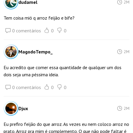
dudamel
2M
Tem coisa mió q arroz feijão e bife?
0 comentários
0
0
MagodoTempo_
2M
Eu acredito que comer essa quantidade de qualquer um dos
dois seja uma péssima ideia.
0 comentários
0
0
Djux
2M
Eu prefiro feijão do que arroz. As vezes eu nem coloco arroz no
prato. Arroz pra mim é complemento. O que não pode faltar é