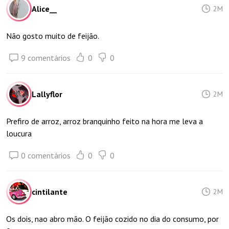
Alice__
2M
Não gosto muito de feijão.
9 comentários
0
0
Lallyflor
2M
Prefiro de arroz, arroz branquinho feito na hora me leva a
loucura
0 comentários
0
0
cintilante
2M
Os dois, nao abro mão. O feijão cozido no dia do consumo, por