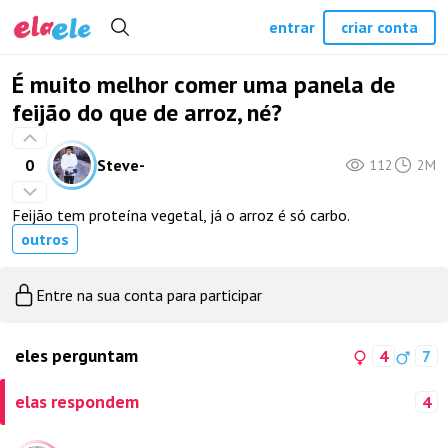
entrar
criar conta
É muito melhor comer uma panela de
feijão do que de arroz, né?
0
Steve-
112
2M
Feijão tem proteína vegetal, já o arroz é só carbo.
outros
Entre na sua conta para participar
eles perguntam
4
7
elas respondem
4