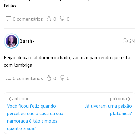
feijão.
0 comentários
0
0
Darth-
2M
Feijão deixa o abdômen inchado, vai ficar parecendo que está
com lombriga
0 comentários
0
0
anterior
próxima
Você ficou feliz quando
Já tiveram uma paixão
percebeu que a casa da sua
platônica?
namorada é tão simples
quanto a sua?