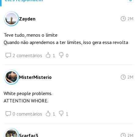
Zayden
2M
Teve tudo, menos o limite
Quando não aprendemos a ter limites, isso gera essa revolta
2 comentários
1
0
MisterMisterio
2M
White people problems.
ATTENTION WHORE.
0 comentários
1
1
Scarfac3
2M