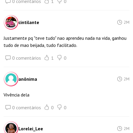
0 comentários
1
0
cintilante
2M
Justamente pq "teve tudo" nao aprendeu nada na vida, ganhou
tudo de mao beijada, tudo facilitado.
0 comentários
1
0
anônima
2M
Vivência dela
0 comentários
0
0
Lorelei_Lee
2M