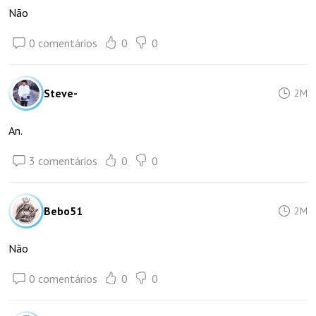
Não
0 comentários
0
0
Steve-
2M
An.
3 comentários
0
0
Bebo51
2M
Não
0 comentários
0
0