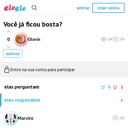
entrar
criar conta
Você já ficou bosta?
0
Olorin
64
2M
outros
Entre na sua conta para participar
elas perguntam
6
1
eles respondem
6
Marcito
2M