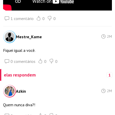
1 comentário
0
0
Mestre_Kame
2M
Fiquei igual a você.
0 comentários
0
0
elas respondem
1
Azkin
2M
Quem nunca diva?!