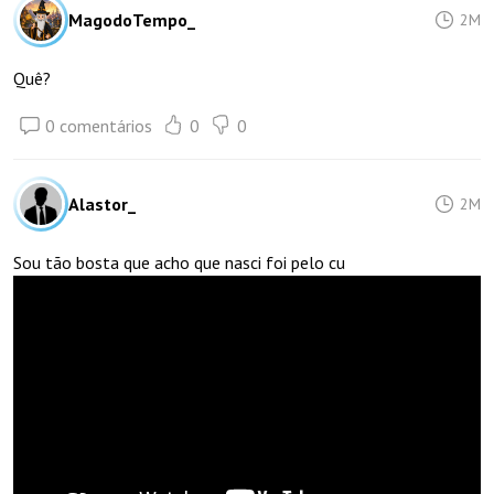
MagodoTempo_
2M
Quê?
0 comentários
0
0
Alastor_
2M
Sou tão bosta que acho que nasci foi pelo cu