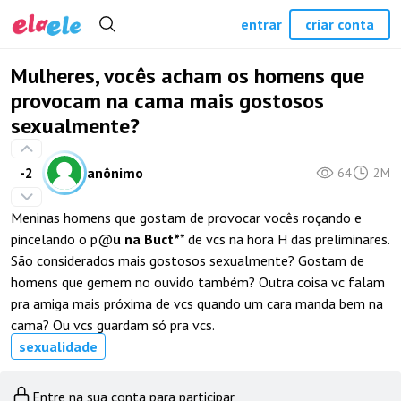
entrar
criar conta
Mulheres, vocês acham os homens que
provocam na cama mais gostosos
sexualmente?
-2
anônimo
64
2M
Meninas homens que gostam de provocar vocês roçando e
pincelando o p@
u na Buct
*
* de vcs na hora H das preliminares.
São considerados mais gostosos sexualmente? Gostam de
homens que gemem no ouvido também? Outra coisa vc falam
pra amiga mais próxima de vcs quando um cara manda bem na
cama? Ou vcs guardam só pra vcs.
sexualidade
Entre na sua conta para participar