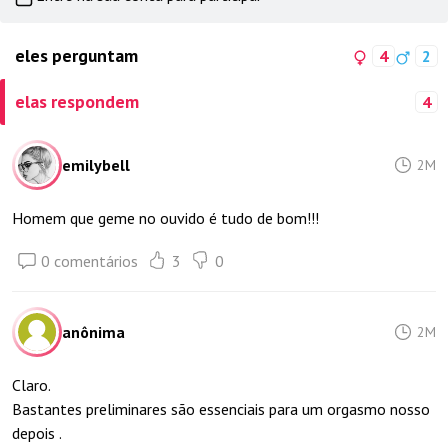
eles perguntam
4
2
elas respondem
4
emilybell
2M
Homem que geme no ouvido é tudo de bom!!!
0 comentários
3
0
anônima
2M
Claro.
Bastantes preliminares são essenciais para um orgasmo nosso
depois .