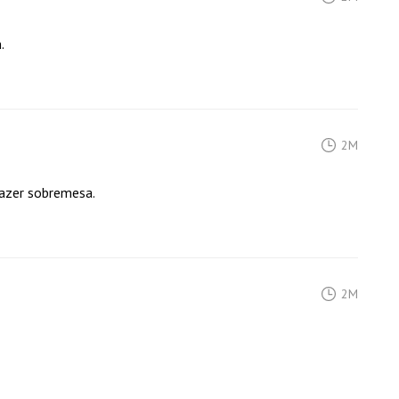
.
2M
fazer sobremesa.
2M