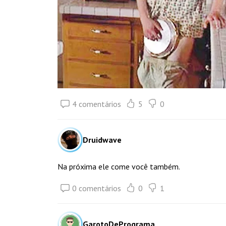
4 comentários
5
0
Druidwave
Na próxima ele come você também.
0 comentários
0
1
GarotoDePrograma