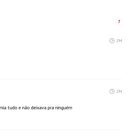
7
2M
2M
mia tudo e não deixava pra ninguém