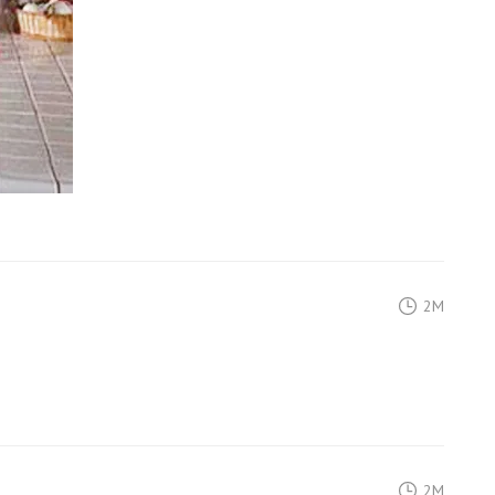
2M
2M