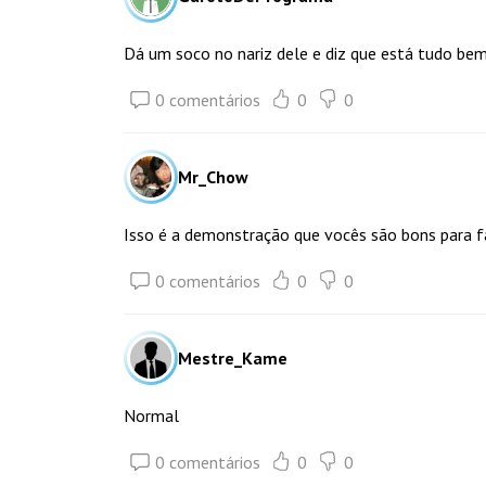
Dá um soco no nariz dele e diz que está tudo bem
0 comentários
0
0
Mr_Chow
Isso é a demonstração que vocês são bons para 
0 comentários
0
0
Mestre_Kame
Normal
0 comentários
0
0