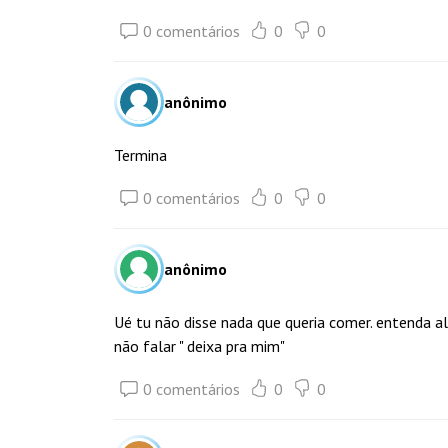
0 comentários
0
0
anônimo
Termina
0 comentários
0
0
anônimo
Ué tu não disse nada que queria comer. entenda
não falar " deixa pra mim"
0 comentários
0
0