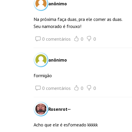
anônimo
Na próxima faça duas, pra ele comer as duas.
Seu namorado é frouxo!
0 comentários
0
0
anônimo
formigão
0 comentários
0
0
Rosenrot--
Acho que ele é esfomeado kkkkk