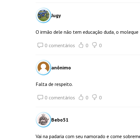
Jugy
O irmão dele não tem educação duda, o moleque 
0 comentários
0
0
anônimo
Falta de respeito.
0 comentários
0
0
Bebo51
Vai na padaria com seu namorado e come sobreme