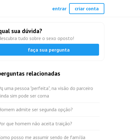
entrar
criar conta
qual sua dúvida?
descubra tudo sobre o sexo oposto!
faça sua pergunta
perguntas relacionadas
q uma pessoa "perfeita", na visão do parceiro
inda sim pode ser corna
Homem admite ser segunda opção?
Por que homem não aceita traição?
Como posso me assumir sendo de família