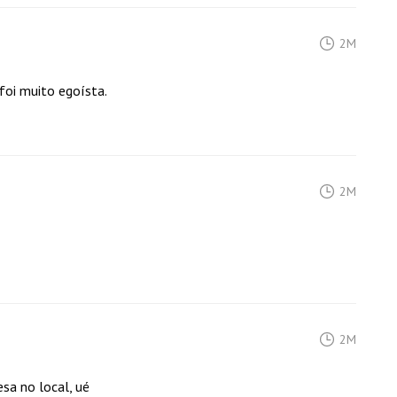
2M
foi muito egoísta.
2M
2M
sa no local, ué