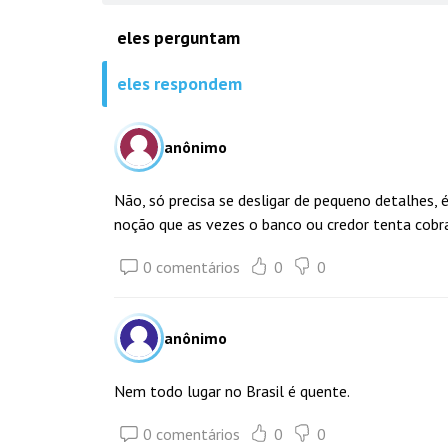
eles perguntam
eles respondem
anônimo
Não, só precisa se desligar de pequeno detalhe
noção que as vezes o banco ou credor tenta cobra
0 comentários
0
0
anônimo
Nem todo lugar no Brasil é quente.
0 comentários
0
0