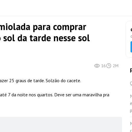
smiolada para comprar
sol da tarde nesse sol
16
2M
fazer 25 graus de tarde. Solzão do cacete.
Q
até 7 da noite nos quartos. Deve ser uma maravilha pra
e
p
M
c