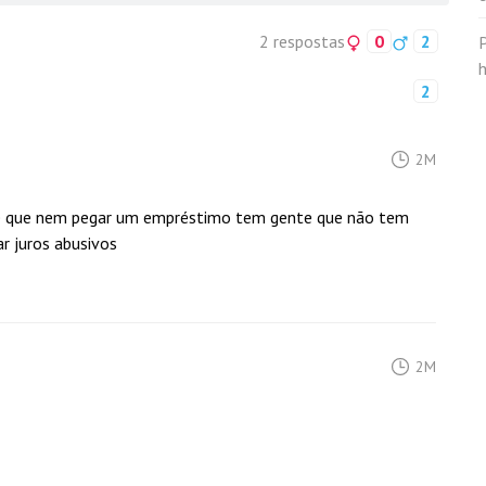
2 respostas
0
2
2
2M
s, é que nem pegar um empréstimo tem gente que não tem
r juros abusivos
2M