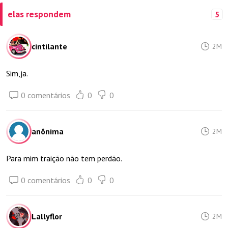
elas respondem
5
cintilante
2M
Sim,ja.
0 comentários
0
0
anônima
2M
Para mim traição não tem perdão.
0 comentários
0
0
Lallyflor
2M