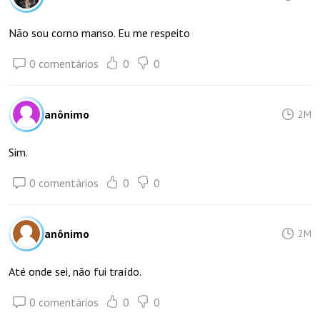
Não sou corno manso. Eu me respeito
0 comentários
0
0
anônimo
2M
Sim.
0 comentários
0
0
anônimo
2M
Até onde sei, não fui traído.
0 comentários
0
0