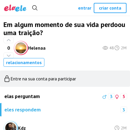
entrar
criar conta
Em algum momento de sua vida perdoou
uma traição?
0
Helenaa
48
2M
relacionamentos
Entre na sua conta para participar
elas perguntam
3
5
eles respondem
3
Kdz
2M