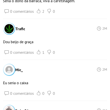
Seria o dono da barraca, viva a cafetinagem.
0 comentários
2
0
Trafic
2M
Dou beijo de graça
0 comentários
1
0
Mic_
2M
Eu seria o caixa
0 comentários
0
0