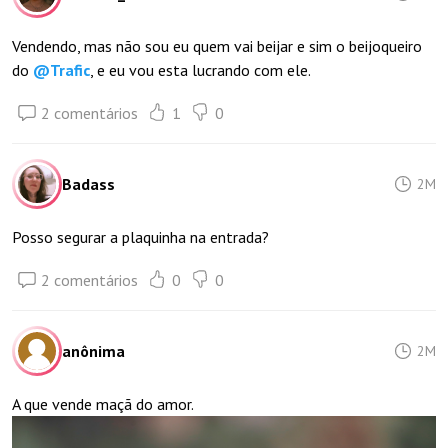
Vendendo, mas não sou eu quem vai beijar e sim o beijoqueiro
do
@
Trafic
, e eu vou esta lucrando com ele.
2 comentários
1
0
Badass
2M
Posso segurar a plaquinha na entrada?
2 comentários
0
0
anônima
2M
A que vende maçã do amor.