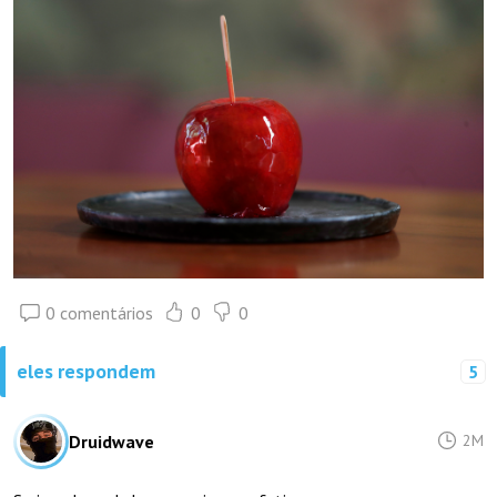
0 comentários
0
0
eles respondem
5
Druidwave
2M