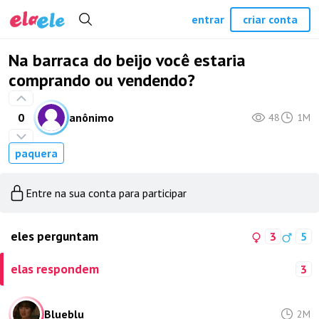
entrar
criar conta
Na barraca do beijo você estaria
comprando ou vendendo?
0
anônimo
48
1M
paquera
Entre na sua conta para participar
eles perguntam
3
5
elas respondem
3
Blueblu_
2M