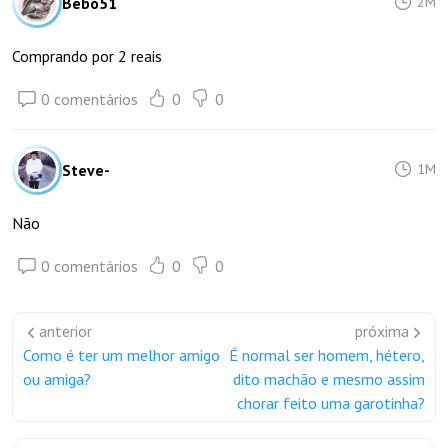
Bebo51
2M
Comprando por 2 reais
0 comentários
0
0
Steve-
1M
Não
0 comentários
0
0
anterior
próxima
Como é ter um melhor amigo
É normal ser homem, hétero,
ou amiga?
dito machão e mesmo assim
chorar feito uma garotinha?