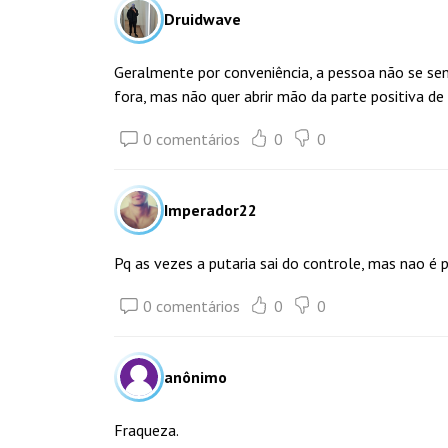
Druidwave
Geralmente por conveniência, a pessoa não se se
fora, mas não quer abrir mão da parte positiva de t
0 comentários
0
0
Imperador22
Pq as vezes a putaria sai do controle, mas nao é 
0 comentários
0
0
anônimo
Fraqueza.