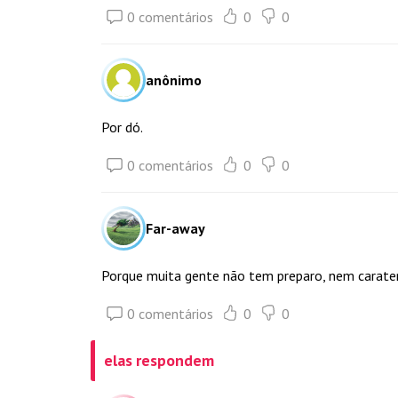
0 comentários
0
0
anônimo
Por dó.
0 comentários
0
0
Far-away
Porque muita gente não tem preparo, nem carater
0 comentários
0
0
elas respondem