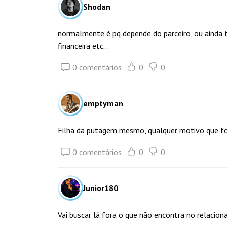
Shodan
normalmente é pq depende do parceiro, ou ainda 
financeira etc...
0 comentários
0
0
emptyman
Filha da putagem mesmo, qualquer motivo que for
0 comentários
0
0
Junior180
Vai buscar lá fora o que não encontra no relacio