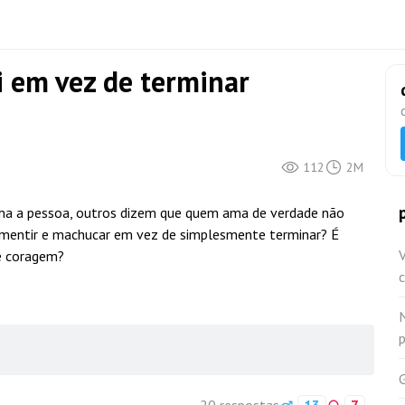
i em vez de terminar
112
2M
ama a pessoa, outros dizem que quem ama de verdade não
, mentir e machucar em vez de simplesmente terminar? É
V
de coragem?
c
N