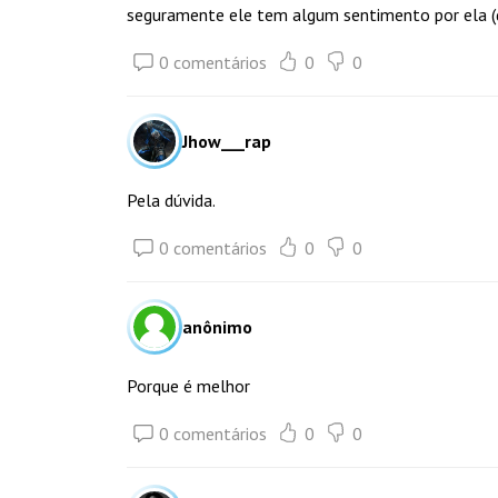
seguramente ele tem algum sentimento por ela (q
0 comentários
0
0
Jhow___rap
Pela dúvida.
0 comentários
0
0
anônimo
Porque é melhor
0 comentários
0
0