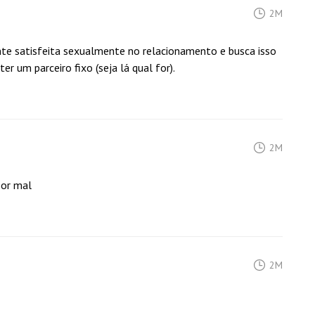
2M
nte satisfeita sexualmente no relacionamento e busca isso
er um parceiro fixo (seja lá qual for).
2M
por mal
2M