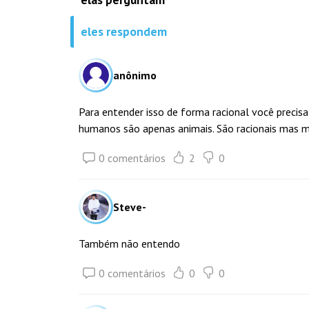
eles respondem
anônimo
Para entender isso de forma racional você precis
humanos são apenas animais. São racionais mas m
0 comentários
2
0
Steve-
Também não entendo
0 comentários
0
0