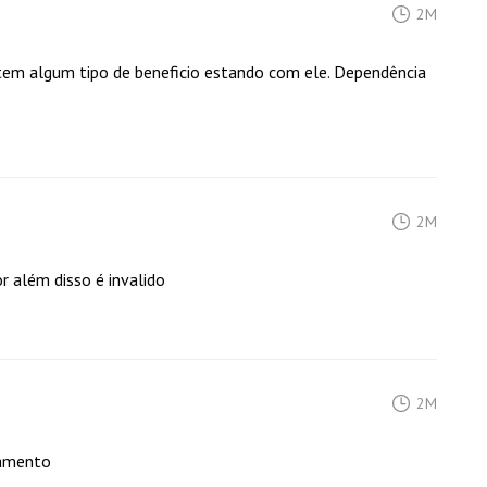
2M
tem algum tipo de beneficio estando com ele. Dependência
2M
 além disso é invalido
2M
namento