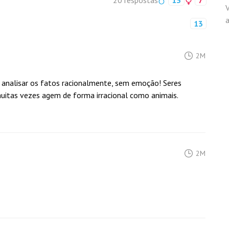
20 respostas
13
7
V
13
2M
a analisar os fatos racionalmente, sem emoção! Seres
uitas vezes agem de forma irracional como animais.
2M