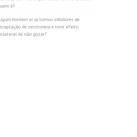
quem é?
Algum homem aí já tomou inibidores de
ecaptação de serotonina e teve efeito
olateral de não gozar?