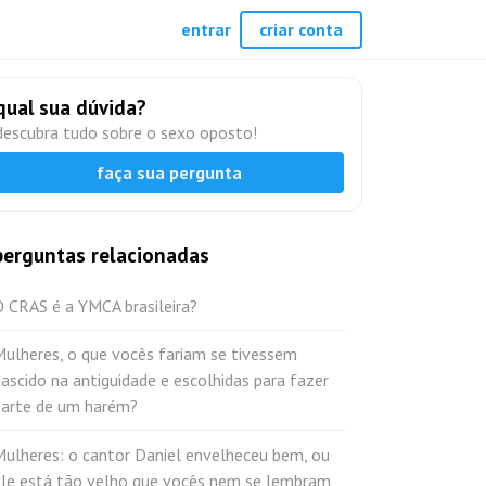
entrar
criar conta
qual sua dúvida?
descubra tudo sobre o sexo oposto!
faça sua pergunta
perguntas relacionadas
 CRAS é a YMCA brasileira?
Mulheres, o que vocês fariam se tivessem
ascido na antiguidade e escolhidas para fazer
parte de um harém?
Mulheres: o cantor Daniel envelheceu bem, ou
ele está tão velho que vocês nem se lembram