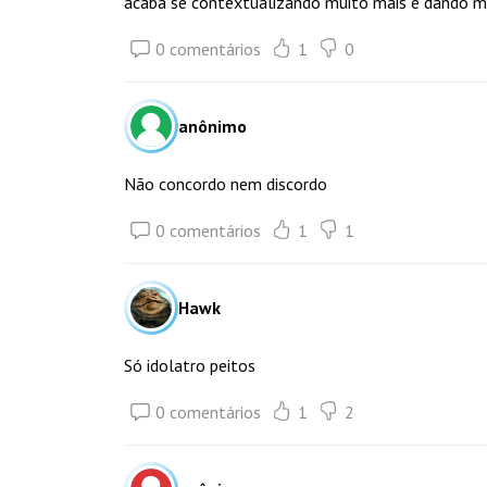
acaba se contextualizando muito mais e dando ma
0 comentários
1
0
anônimo
Não concordo nem discordo
0 comentários
1
1
Hawk
Só idolatro peitos
0 comentários
1
2