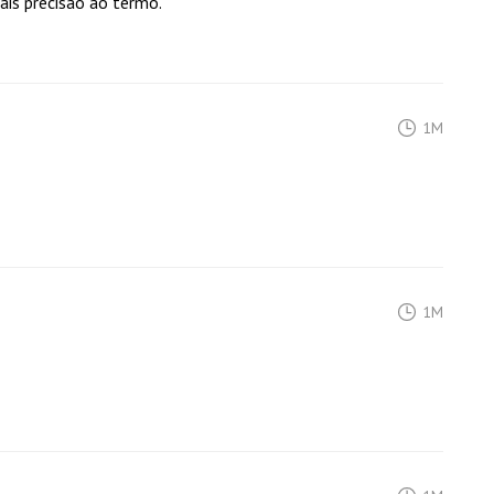
is precisão ao termo.
1M
1M