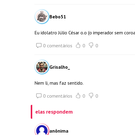
Bebo51
Eu idolatro Júlio César o.o (o imperador sem coroa
0 comentários
0
0
Grisalho_
Nem li, mas faz sentido.
0 comentários
0
0
elas respondem
anônima