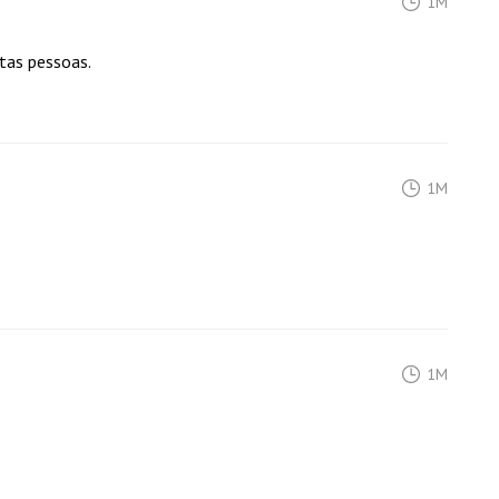
1M
itas pessoas.
1M
1M