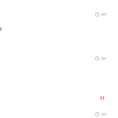
1M
)
1M
12
1M