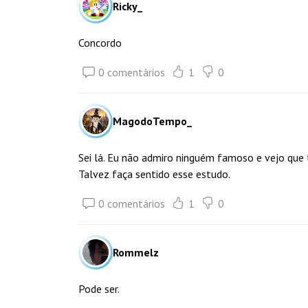
Ricky_
Concordo
0 comentários
1
0
MagodoTempo_
Sei lá. Eu não admiro ninguém famoso e vejo que t
Talvez faça sentido esse estudo.
0 comentários
1
0
Rommelz
Pode ser.