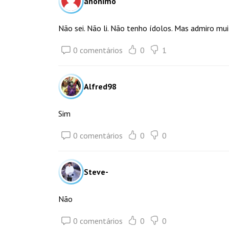
anônimo
Não sei. Não li. Não tenho ídolos. Mas admiro mu
0 comentários
0
1
Alfred98
Sim
0 comentários
0
0
Steve-
Não
0 comentários
0
0