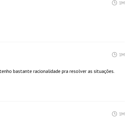
1M
1M
enho bastante racionalidade pra resolver as situações.
1M