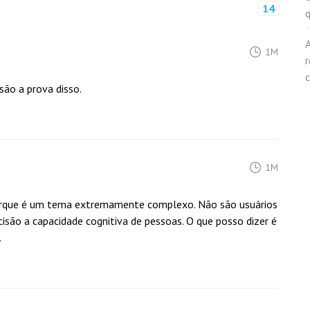
14
1M
r
c
 são a prova disso.
1M
porque é um tema extremamente complexo. Não são usuários
cisão a capacidade cognitiva de pessoas. O que posso dizer é
.