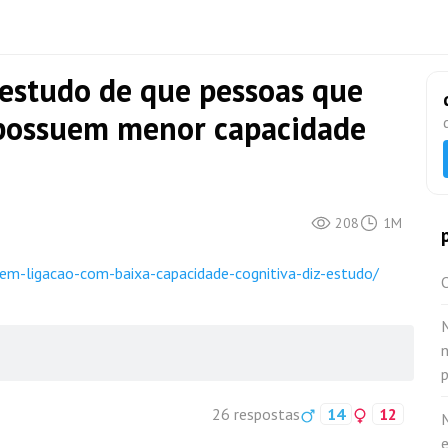
estudo de que pessoas que
 possuem menor capacidade
208
1M
tem-ligacao-com-baixa-capacidade-cognitiva-diz-estudo/
O
n
26 respostas
14
12