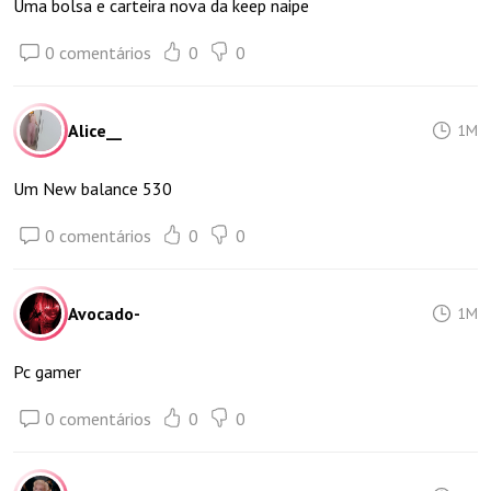
Uma bolsa e carteira nova da keep naipe
0 comentários
0
0
Alice__
1M
Um New balance 530
0 comentários
0
0
Avocado-
1M
Pc gamer
0 comentários
0
0