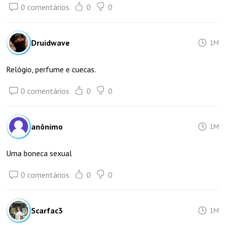
0 comentários
0
0
Druidwave
1M
Relógio, perfume e cuecas.
0 comentários
0
0
anônimo
1M
Uma boneca sexual
0 comentários
0
0
Scarfac3
1M