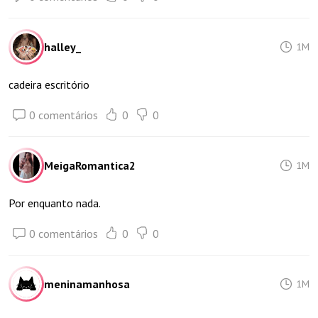
halley_
1M
cadeira escritório
0 comentários
0
0
MeigaRomantica2
1M
Por enquanto nada.
0 comentários
0
0
meninamanhosa
1M