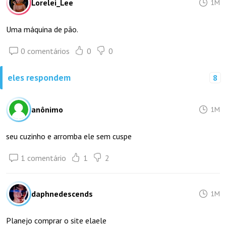
Lorelei_Lee
1M
Uma máquina de pão.
0 comentários
0
0
eles respondem
8
anônimo
1M
seu cuzinho e arromba ele sem cuspe
1 comentário
1
2
daphnedescends
1M
Planejo comprar o site elaele