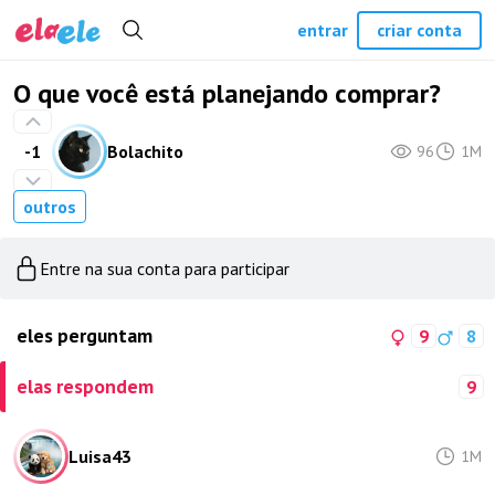
entrar
criar conta
O que você está planejando comprar?
-1
Bolachito
96
1M
outros
Entre na sua conta para participar
eles perguntam
9
8
elas respondem
9
Luisa43
1M