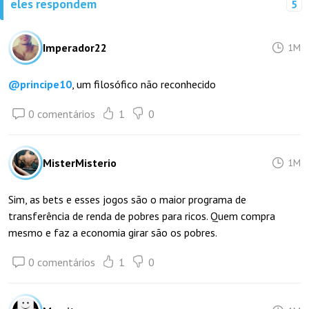
eles respondem
5
Imperador22
1M
@
principe10
, um filosófico não reconhecido
0 comentários
1
0
MisterMisterio
1M
Sim, as bets e esses jogos são o maior programa de
transferência de renda de pobres para ricos. Quem compra
mesmo e faz a economia girar são os pobres.
0 comentários
1
0