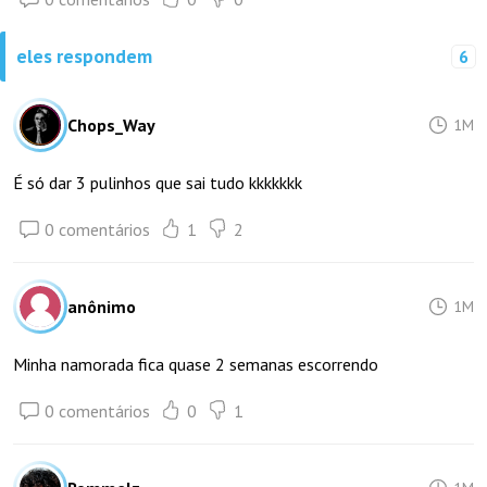
eles respondem
6
Chops_Way
1M
É só dar 3 pulinhos que sai tudo kkkkkkk
0 comentários
1
2
anônimo
1M
Minha namorada fica quase 2 semanas escorrendo
0 comentários
0
1