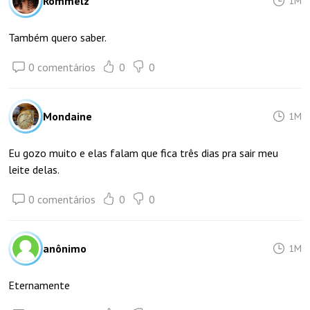
Rommelz
1M
Também quero saber.
0 comentários
0
0
Mondaine
1M
Eu gozo muito e elas falam que fica três dias pra sair meu
leite delas.
0 comentários
0
0
anônimo
1M
Eternamente