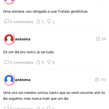
Uma semana, sou obrigada a usar fraldas geriátricas.
0 comentários
2
1
anônima
1M
De um dia pro outro já sai tudo.
0 comentários
0
0
anônima
23d
Uma vez um menino soltou tanto que eu senti escorrer até no
dia seguinte, mas nunca mais que um dia
0 comentários
0
0