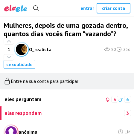
entrar
criar conta
Mulheres, depois de uma gozada dentro,
quantos dias vocês ficam "vazando"?
1
O_realista
80
23d
sexualidade
Entre na sua conta para participar
eles perguntam
3
6
elas respondem
3
anônima
1M