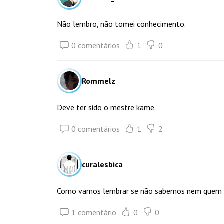
Não lembro, não tomei conhecimento.
0 comentários
1
0
Rommelz
Deve ter sido o mestre kame.
0 comentários
1
2
curalesbica
Como vamos lembrar se não sabemos nem quem 
1 comentário
0
0