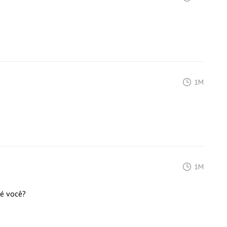
1M
1M
é você?