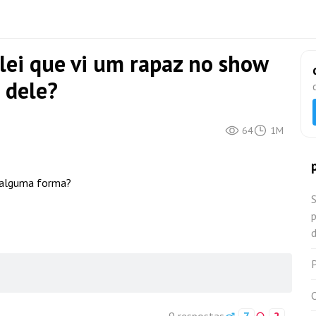
lei que vi um rapaz no show
 dele?
64
1M
 alguma forma?
S
d
O