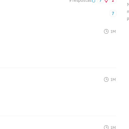
9 respostas
7
2
n
7
1M
1M
1M