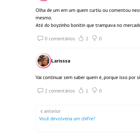
Olha de um em um quem curtiu ou comentou nesse 
mesmo.
Até do boyzinho bonitin que trampava no mercado
0 comentários
2
0
Larisssa
Vai continuar sem saber quem é, porque isso por si s
2 comentários
1
0
anterior
Você devolveria um chifre?