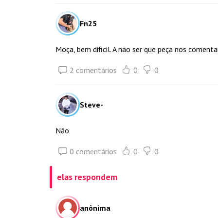
Fn25
Moça, bem dificil. A não ser que peça nos comentar
2 comentários
0
0
Steve-
Não
0 comentários
0
0
elas respondem
anônima