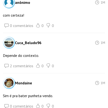
anônimo
1M
com certeza!
0 comentários
0
0
Cuca_Beludo96
1M
Depende do contexto.
2 comentários
0
0
Mondaine
1M
Sim é pra bater punheta vendo.
0 comentários
0
0