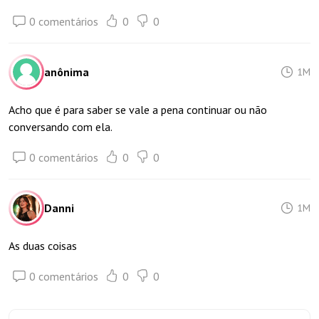
0 comentários
0
0
anônima
1M
Acho que é para saber se vale a pena continuar ou não
conversando com ela.
0 comentários
0
0
Danni
1M
As duas coisas
0 comentários
0
0