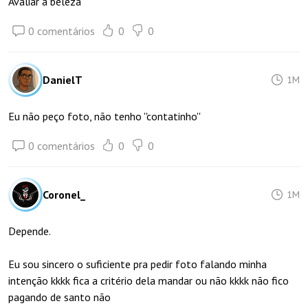
Avaliar a beleza
0 comentários
0
0
DanielT
1M
Eu não peço foto, não tenho ''contatinho''
0 comentários
0
0
Coronel_
1M
Depende.
Eu sou sincero o suficiente pra pedir foto falando minha
intenção kkkk fica a critério dela mandar ou não kkkk não fico
pagando de santo não