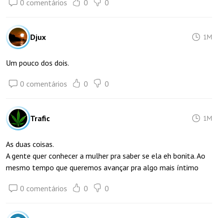
0 comentários
0
0
Djux
1M
Um pouco dos dois.
0 comentários
0
0
Trafic
1M
As duas coisas.
A gente quer conhecer a mulher pra saber se ela eh bonita. Ao
mesmo tempo que queremos avançar pra algo mais íntimo
0 comentários
0
0