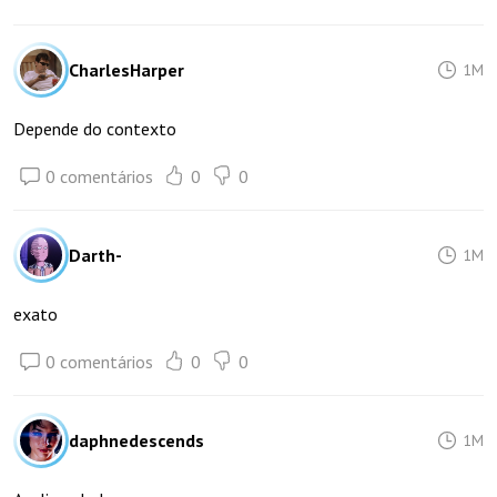
CharlesHarper
1M
Depende do contexto
0 comentários
0
0
Darth-
1M
exato
0 comentários
0
0
daphnedescends
1M