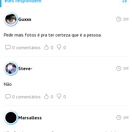
eles respondem
16
Guxxx
1M
Pedir mais fotos é pra ter certeza que é a pessoa.
0 comentários
0
0
Steve-
1M
Não
0 comentários
0
0
Marsalless
1M