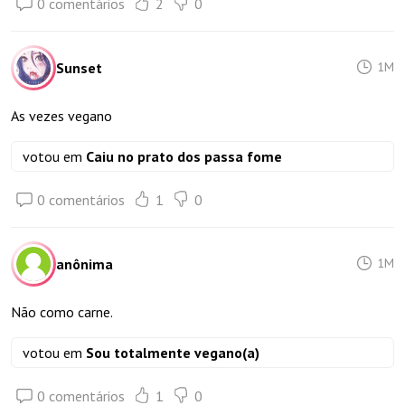
0 comentários
2
0
Sunset
1M
As vezes vegano
votou em
Caiu no prato dos passa fome
0 comentários
1
0
anônima
1M
Não como carne.
votou em
Sou totalmente vegano(a)
0 comentários
1
0