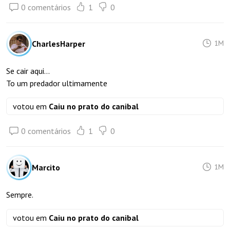
0 comentários
1
0
CharlesHarper
1M
Se cair aqui...
To um predador ultimamente
votou em
Caiu no prato do canibal
0 comentários
1
0
Marcito
1M
Sempre.
votou em
Caiu no prato do canibal