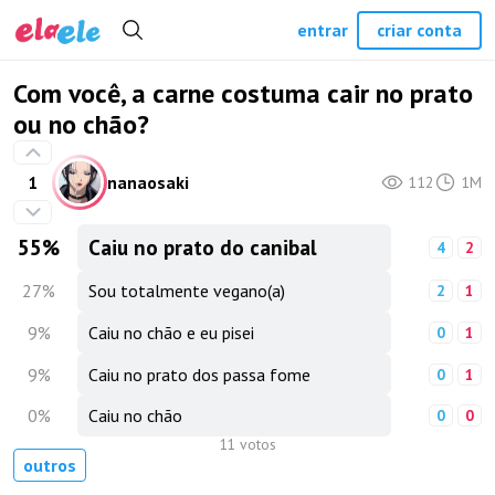
entrar
criar conta
Com você, a carne costuma cair no prato
ou no chão?
1
nanaosaki
112
1M
55
%
Caiu no prato do canibal
4
2
27
%
Sou totalmente vegano(a)
2
1
9
%
Caiu no chão e eu pisei
0
1
9
%
Caiu no prato dos passa fome
0
1
0
%
Caiu no chão
0
0
11 votos
outros