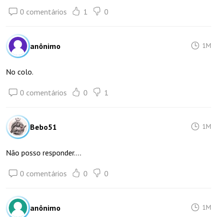
0 comentários
1
0
anônimo
1M
No colo.
0 comentários
0
1
Bebo51
1M
Não posso responder....
0 comentários
0
0
anônimo
1M