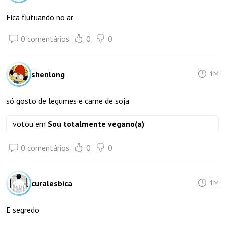
Fica flutuando no ar
0 comentários
0
0
shenlong
1M
só gosto de legumes e carne de soja
votou em
Sou totalmente vegano(a)
0 comentários
0
0
curalesbica
1M
E segredo