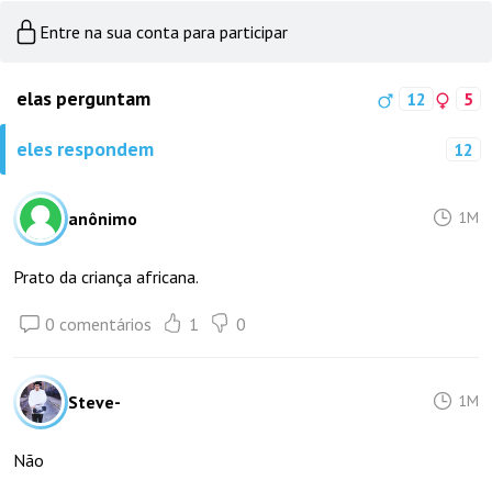
Entre na sua conta para participar
elas perguntam
12
5
eles respondem
12
anônimo
1M
Prato da criança africana.
0 comentários
1
0
Steve-
1M
Não