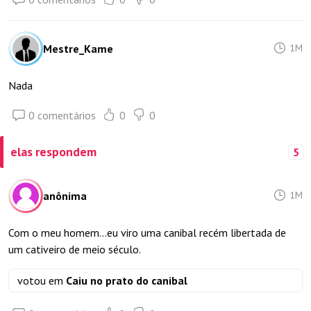
Mestre_Kame
1M
Nada
0 comentários
0
0
elas respondem
5
anônima
1M
Com o meu homem…eu viro uma canibal recém libertada de
um cativeiro de meio século.
votou em
Caiu no prato do canibal