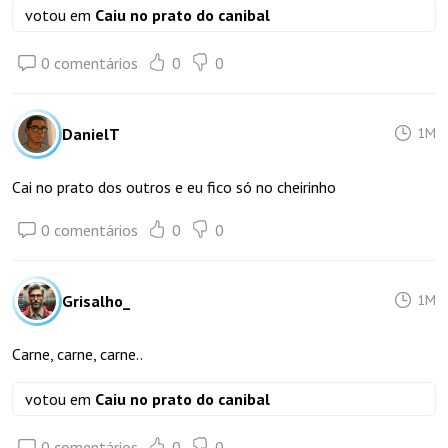
votou em
Caiu no prato do canibal
0 comentários
0
0
DanielT
1M
Cai no prato dos outros e eu fico só no cheirinho
0 comentários
0
0
Grisalho_
1M
Carne, carne, carne..
votou em
Caiu no prato do canibal
0 comentários
0
0