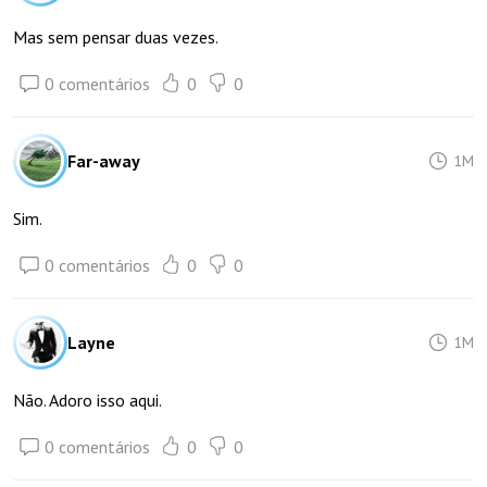
Mas sem pensar duas vezes.
0 comentários
0
0
Far-away
1M
Sim.
0 comentários
0
0
Layne
1M
Não. Adoro isso aqui.
0 comentários
0
0