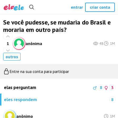
entrar
criar conta
Se você pudesse, se mudaria do Brasil e
moraria em outro país?
1
anônima
48
1M
outros
Entre na sua conta para participar
elas perguntam
8
3
eles respondem
8
anônimo
1M