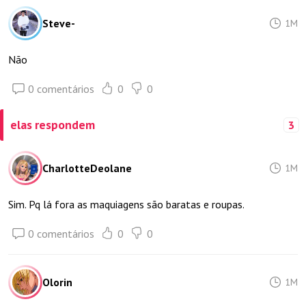
Steve-
1M
Não
0 comentários
0
0
elas respondem
3
CharlotteDeolane
1M
Sim. Pq lá fora as maquiagens são baratas e roupas.
0 comentários
0
0
Olorin
1M