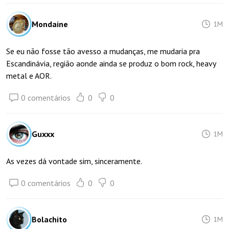
Mondaine
1M
Se eu não fosse tão avesso a mudanças, me mudaria pra
Escandinávia, região aonde ainda se produz o bom rock, heavy
metal e AOR.
0 comentários
0
0
Guxxx
1M
As vezes dá vontade sim, sinceramente.
0 comentários
0
0
Bolachito
1M