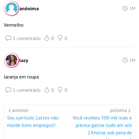
anônima
1M
Vermelho
1 comentário
0
0
lacy
1M
laranja em roupa
1 comentário
0
0
anterior
próxima
Seu currículo Lattes não
Você recebeu 300 mil reais e
morde bons empregos?
precisa gastar tudo em até
24 horas sob pena de