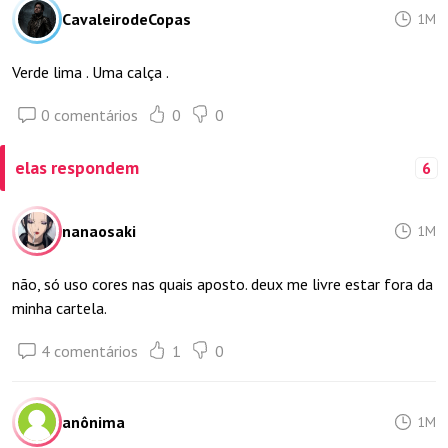
CavaleirodeCopas
1M
Verde lima . Uma calça .
0 comentários
0
0
elas respondem
6
nanaosaki
1M
não, só uso cores nas quais aposto. deux me livre estar fora da
minha cartela.
4 comentários
1
0
anônima
1M