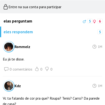
Entre na sua conta para participar
elas perguntam
5
6
eles respondem
5
Rommelz
1M
Eu já te disse.
0 comentários
0
0
Kdz
1M
Vc ta falando de cor pra que? Roupa? Tenis? Carro? Da parede
de casa?