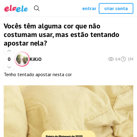
entrar
criar conta
Vocês têm alguma cor que não
costumam usar, mas estão tentando
apostar nela?
0
KiKiO
64
1M
Tenho tentado apostar nesta cor