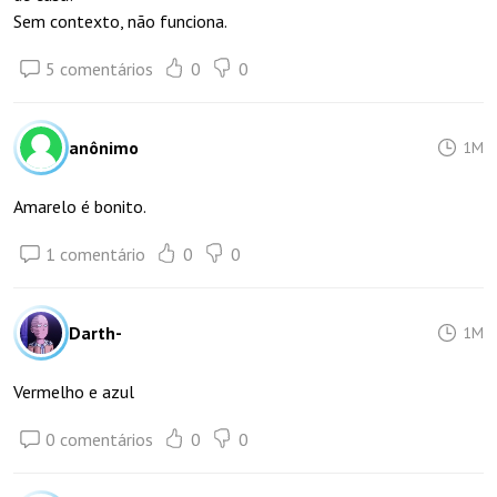
Sem contexto, não funciona.
5 comentários
0
0
anônimo
1M
Amarelo é bonito.
1 comentário
0
0
Darth-
1M
Vermelho e azul
0 comentários
0
0