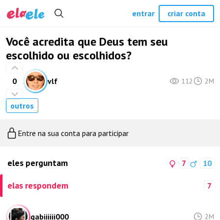
entrar
criar conta
Você acredita que Deus tem seu
escolhido ou escolhidos?
0
vlf
112
2M
outros
Entre na sua conta para participar
eles perguntam
7
10
elas respondem
7
gabiiiiii000
2M