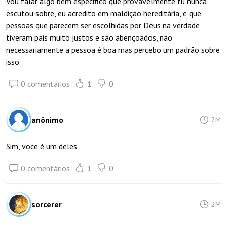
Vou falar algo bem especifico que provavelmente tu nunca
escutou sobre, eu acredito em maldição hereditária, e que
pessoas que parecem ser escolhidas por Deus na verdade
tiveram pais muito justos e são abençoados, não
necessariamente a pessoa é boa mas percebo um padrão sobre
isso.
0 comentários
1
0
anônimo
2M
Sim, voce é um deles
0 comentários
1
0
sorcerer
2M