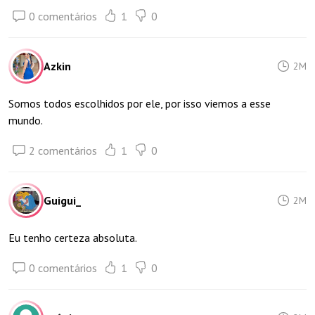
0 comentários
1
0
Azkin
2M
Somos todos escolhidos por ele, por isso viemos a esse
mundo.
2 comentários
1
0
Guigui_
2M
Eu tenho certeza absoluta.
0 comentários
1
0