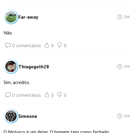
Far-away
2M
Não.
0 comentários
0
0
Thiagogoth28
2M
Sim, acredito.
0 comentários
0
0
Simeone
2M
O Molusco é um deles. O homem tem corpo fechado.