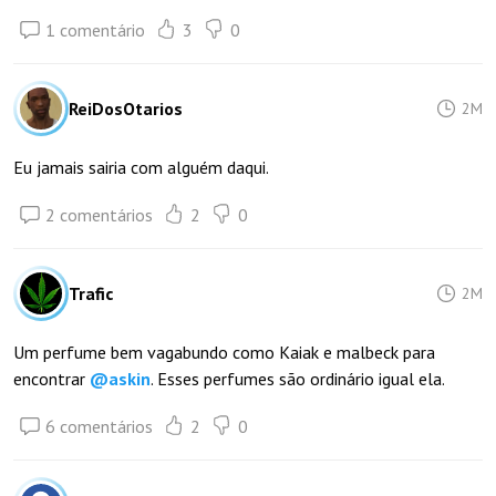
1 comentário
3
0
ReiDosOtarios
2M
Eu jamais sairia com alguém daqui.
2 comentários
2
0
Trafic
2M
Um perfume bem vagabundo como Kaiak e malbeck para
encontrar
@
askin
. Esses perfumes são ordinário igual ela.
6 comentários
2
0