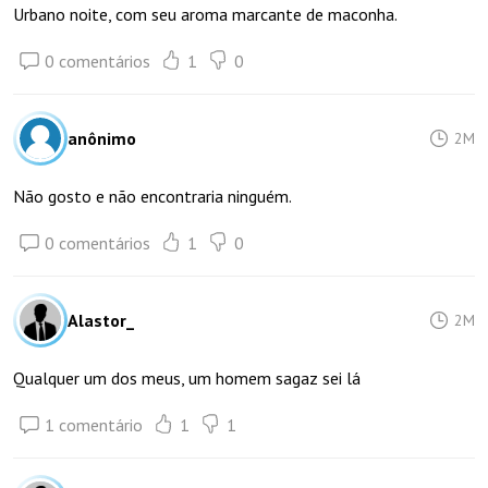
Urbano noite, com seu aroma marcante de maconha.
0 comentários
1
0
anônimo
2M
Não gosto e não encontraria ninguém.
0 comentários
1
0
Alastor_
2M
Qualquer um dos meus, um homem sagaz sei lá
1 comentário
1
1