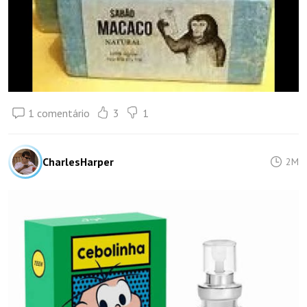
1 comentário
3
1
CharlesHarper
2M