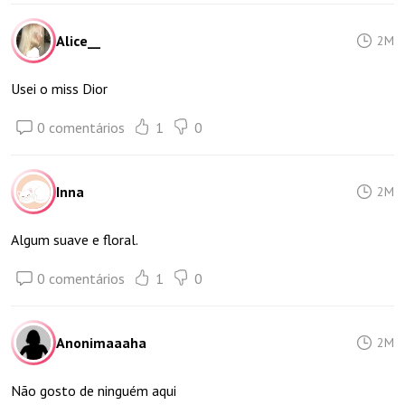
Alice__
2M
Usei o miss Dior
0 comentários
1
0
Inna
2M
Algum suave e floral.
0 comentários
1
0
Anonimaaaha
2M
Não gosto de ninguém aqui