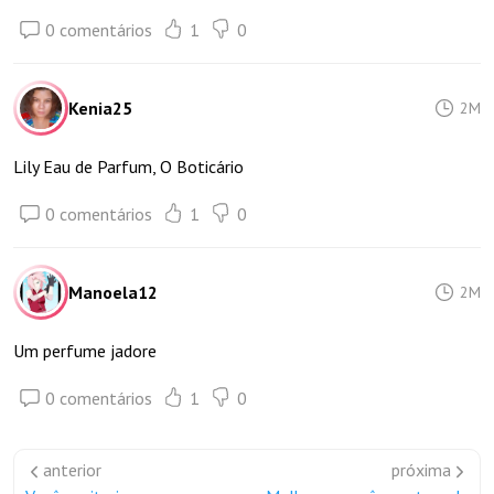
0 comentários
1
0
Kenia25
2M
Lily Eau de Parfum, O Boticário
0 comentários
1
0
Manoela12
2M
Um perfume jadore
0 comentários
1
0
anterior
próxima