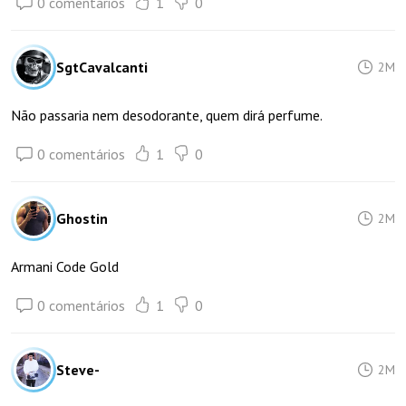
0 comentários
1
0
SgtCavalcanti
2M
Não passaria nem desodorante, quem dirá perfume.
0 comentários
1
0
Ghostin
2M
Armani Code Gold
0 comentários
1
0
Steve-
2M