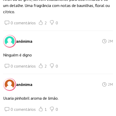
um detalhe. Uma fragrância com notas de baunilhas, floral ou
cítrico.
0 comentários
2
0
anônima
2M
Ninguém é digno
0 comentários
2
0
anônima
2M
Usaria pinhobril aroma de limão.
0 comentários
1
0