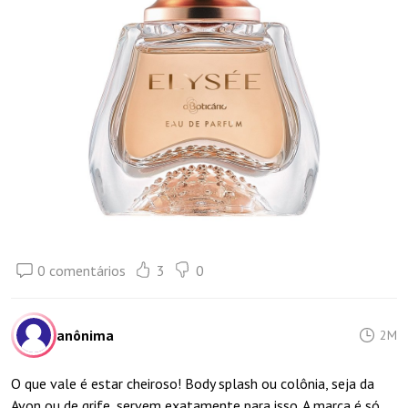
0 comentários
3
0
anônima
2M
O que vale é estar cheiroso! Body splash ou colônia, seja da
Avon ou de grife, servem exatamente para isso. A marca é só