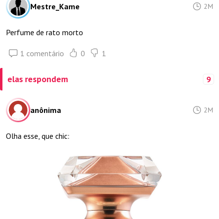
Mestre_Kame
2M
Perfume de rato morto
1 comentário
0
1
elas respondem
9
anônima
2M
Olha esse, que chic: