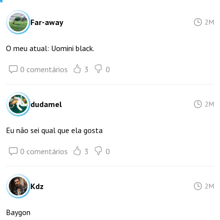
Far-away
2M
O meu atual: Uomini black.
0 comentários
3
0
dudamel
2M
Eu não sei qual que ela gosta
0 comentários
3
0
Kdz
2M
Baygon