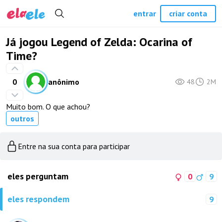
entrar
criar conta
Já jogou Legend of Zelda: Ocarina of
Time?
0
anônimo
48
2M
Muito bom. O que achou?
outros
Entre na sua conta para participar
eles perguntam
0
9
eles respondem
9