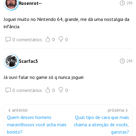
Rosenrot--
2M
Joguei muito no Nintendo 64, grande, me dá uma nostalgia da
infância
0 comentários
0
0
Scarfac3
2M
Já ouvi falar no game só q nunca joguei
0 comentários
0
0
anterior
próxima
Quem desses homens
Qual tipo de cara que mais
maravilhosos você acha mais
chama a atenção de vocês,
bonito?
garotas?