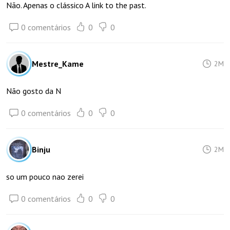
Não. Apenas o clássico A link to the past.
0 comentários
0
0
Mestre_Kame
2M
Não gosto da N
0 comentários
0
0
Binju
2M
so um pouco nao zerei
0 comentários
0
0