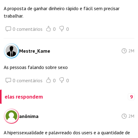
A proposta de ganhar dinheiro rápido e fácil sem precisar
trabalhar.
0 comentários
0
0
Mestre_Kame
2M
As pessoas falando sobre sexo
0 comentários
0
0
elas respondem
9
anônima
2M
A hiperssexualidade e palavreado dos users e a quantidade de