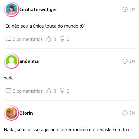
CeciliaTerwilliger
2M
"Eu não sou a única louca do mundo :0"
0 comentários
0
0
anônima
2M
nada
0 comentários
0
0
Olorin
2M
Nada, só uso isso aqui pq o asker morreu e o redask é um lixo