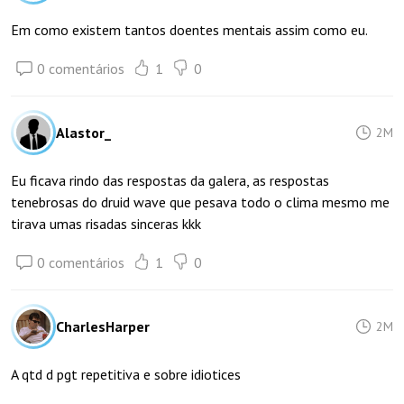
Em como existem tantos doentes mentais assim como eu.
0 comentários
1
0
Alastor_
2M
Eu ficava rindo das respostas da galera, as respostas
tenebrosas do druid wave que pesava todo o clima mesmo me
tirava umas risadas sinceras kkk
0 comentários
1
0
CharlesHarper
2M
A qtd d pgt repetitiva e sobre idiotices