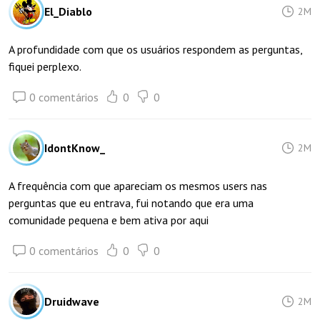
El_Diablo
2M
A profundidade com que os usuários respondem as perguntas,
fiquei perplexo.
0 comentários
0
0
IdontKnow_
2M
A frequência com que apareciam os mesmos users nas
perguntas que eu entrava, fui notando que era uma
comunidade pequena e bem ativa por aqui
0 comentários
0
0
Druidwave
2M