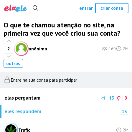
entrar
criar conta
O que te chamou atenção no site, na
primeira vez que você criou sua conta?
2
anônima
160
2M
outros
Entre na sua conta para participar
elas perguntam
13
9
eles respondem
13
Trafic
2M