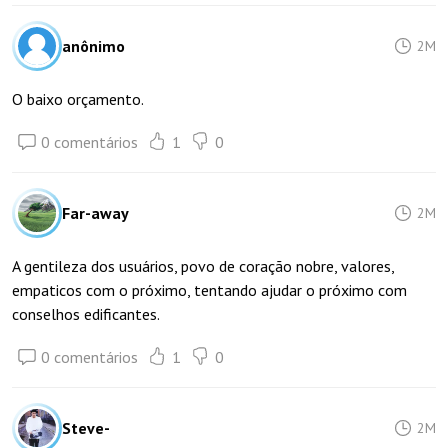
anônimo
2M
O baixo orçamento.
0 comentários
1
0
Far-away
2M
A gentileza dos usuários, povo de coração nobre, valores,
empaticos com o próximo, tentando ajudar o próximo com
conselhos edificantes.
0 comentários
1
0
Steve-
2M