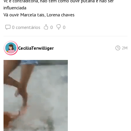
Vc é contraditória, não tem como ouvir putaria e não ser
influenciada
Vá ouvir Marcela tais, Lorena chaves
0 comentários
0
0
CeciliaTerwilliger
2M