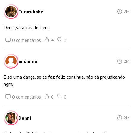
Tururubaby
2M
Deus ,vá atrás de Deus
0 comentários
4
1
anônima
2M
É só uma dança, se te faz feliz continua, não tá prejudicando
ngm.
0 comentários
0
0
Danni
2M