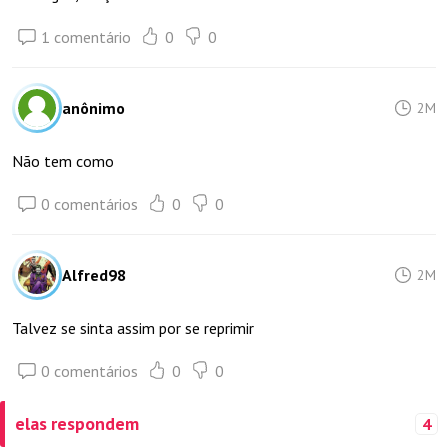
1 comentário
0
0
anônimo
2M
Não tem como
0 comentários
0
0
Alfred98
2M
Talvez se sinta assim por se reprimir
0 comentários
0
0
elas respondem
4